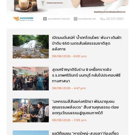
เปิดมนต์เสน่ห์ ‘น้ำตกโตนไพร’ พังงา เดินฝ่า
ป่าดิบ 650 เมตรสัมผัสธรรมชาติสุด
อลังการ
08/08/2026
6:00 pm
สุดเศร้า!ญาติรับร่าง 8 เหยื่อกราดยิง
ร.ร.เทพศริรินทร์ นนทบุรี กลับไปประกอบพิธี
ทางศาสนา
08/08/2026
4:47 pm
“มหกรรมสีสันแห่งศรัทธา พัฒนาชุมชน
คุณธรรมพลังบวร” สืบสานคุณธรรม ต่อย
อดทุนวัฒนธรรมสู่ชุมชนภาคใต้
08/08/2026
3:59 pm
ยลวิถีชุมชน “หาดใหญ่-สงขลา”ท่องเที่ยว