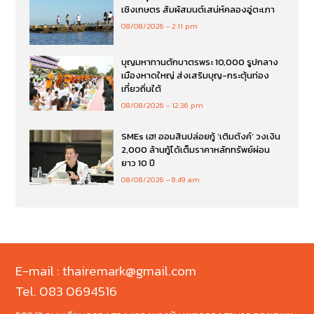
เชิงเกษตร สัมผัสมนต์เสน่ห์คลองอู่ตะเภา
08/08/2026
2:11 pm
บุญมหาทานตักบาตรพระ 10,000 รูปกลาง
เมืองหาดใหญ่ ส่งเสริมบุญ-กระตุ้นท่อง
เที่ยวถิ่นใต้
08/08/2026
12:36 pm
SMEs เฮ! ออมสินปล่อยกู้ ‘เติมตังค์’ วงเงิน
2,000 ล้านกู้ได้เต็มราคาหลักทรัพย์ผ่อน
ยาว 10 ปี
08/08/2026
8:49 am
E-mail : thairemark@gmail.com
Tel. 083 0694516