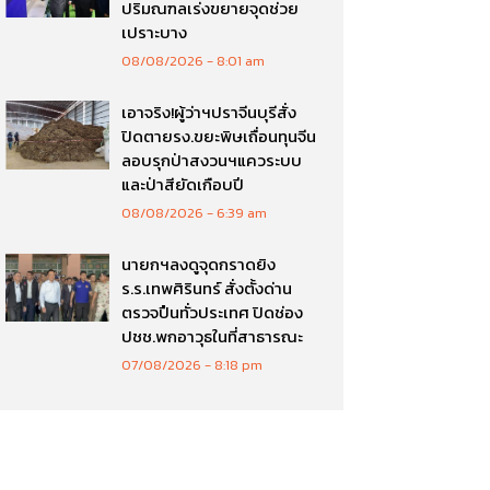
ปริมณฑลเร่งขยายจุดช่วย
เปราะบาง
08/08/2026
8:01 am
เอาจริง!ผู้ว่าฯปราจีนบุรีสั่ง
ปิดตายรง.ขยะพิษเถื่อนทุนจีน
ลอบรุกป่าสงวนฯแควระบบ
และป่าสียัดเกือบปี
08/08/2026
6:39 am
นายกฯลงดูจุดกราดยิง
ร.ร.เทพศิรินทร์ สั่งตั้งด่าน
ตรวจปืนทั่วประเทศ ปิดช่อง
ปชช.พกอาวุธในที่สาธารณะ
07/08/2026
8:18 pm