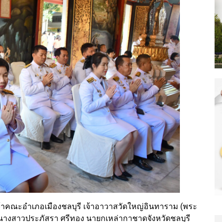
้าคณะอำเภอเมืองชลบุรี เจ้าอาวาสวัดใหญ่อินทาราม (พระ
นางสาวประภัสรา ศรีทอง นายกเหล่ากาชาดจังหวัดชลบุรี