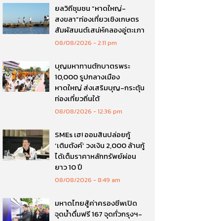
ยลวิถีชุมชน “หาดใหญ่-
สงขลา”ท่องเที่ยวเชิงเกษตร
สัมผัสมนต์เสน่ห์คลองอู่ตะเภา
08/08/2026
2:11 pm
บุญมหาทานตักบาตรพระ
10,000 รูปกลางเมือง
หาดใหญ่ ส่งเสริมบุญ-กระตุ้น
ท่องเที่ยวถิ่นใต้
08/08/2026
12:36 pm
SMEs เฮ! ออมสินปล่อยกู้
‘เติมตังค์’ วงเงิน 2,000 ล้านกู้
ได้เต็มราคาหลักทรัพย์ผ่อน
ยาว 10 ปี
08/08/2026
8:49 am
มหาดไทยสู้ค่าครองชีพเปิด
จุดน้ำดื่มฟรี 167 จุดทั่วกรุงฯ-