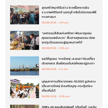
สุดเศร้า!ญาติรับร่าง 8 เหยื่อกราดยิง
ร.ร.เทพศริรินทร์ นนทบุรี กลับไปประกอบพิธี
ทางศาสนา
08/08/2026
4:47 pm
“มหกรรมสีสันแห่งศรัทธา พัฒนาชุมชน
คุณธรรมพลังบวร” สืบสานคุณธรรม ต่อย
อดทุนวัฒนธรรมสู่ชุมชนภาคใต้
08/08/2026
3:59 pm
ยลวิถีชุมชน “หาดใหญ่-สงขลา”ท่องเที่ยว
เชิงเกษตร สัมผัสมนต์เสน่ห์คลองอู่ตะเภา
08/08/2026
2:11 pm
บุญมหาทานตักบาตรพระ 10,000 รูปกลาง
เมืองหาดใหญ่ ส่งเสริมบุญ-กระตุ้นท่อง
เที่ยวถิ่นใต้
08/08/2026
12:36 pm
SMEs เฮ! ออมสินปล่อยกู้ ‘เติมตังค์’ วงเงิน