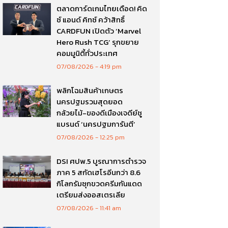
ตลาดการ์ดเกมไทยเดือด! คิด
ซ์ แอนด์ คิทซ์ คว้าสิทธิ์
CARDFUN เปิดตัว ‘Marvel
Hero Rush TCG’ รุกขยาย
คอมมูนิตี้ทั่วประเทศ
07/08/2026
4:19 pm
พลิกโฉมสินค้าเกษตร
นครปฐมรวมสุดยอด
กล้วยไม้-ของดีเมืองเจดีย์ชู
แบรนด์ ‘นครปฐมการันตี’
07/08/2026
12:25 pm
DSI ศปพ.5 บูรณาการตำรวจ
ภาค 5 สกัดเฮโรอีนกว่า 8.6
กิโลกรัมซุกขวดครีมกันแดด
เตรียมส่งออสเตรเลีย
07/08/2026
11:41 am