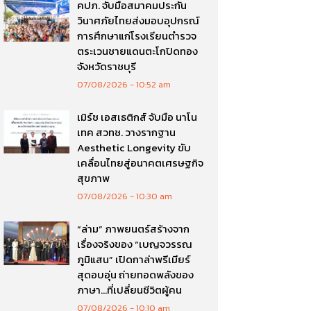
คปภ. จับมือสมาคมประกัน
วินาศภัยไทยส่งมอบอุปกรณ์
การศึกษาแก่โรงเรียนตำรวจ
ตระเวนชายแดนตะโกปิดทอง
จังหวัดราชบุรี
07/08/2026
10:52 am
เมิร์ซ เอสเธติกส์ จับมือ นาโน
เทค สวทช. วางรากฐาน
Aesthetic Longevity ขับ
เคลื่อนไทยสู่อนาคตเศรษฐกิจ
สุขภาพ
07/08/2026
10:30 am
“ล่าม” ภาพยนตร์สร้างจาก
เรื่องจริงของ “เบญจวรรณ
ภูมิแสน” เปิดกาล่าพรีเมียร์
สุดอบอุ่น ถ่ายทอดพลังของ
ภาษา…ที่เปลี่ยนชีวิตผู้คน
07/08/2026
10:10 am