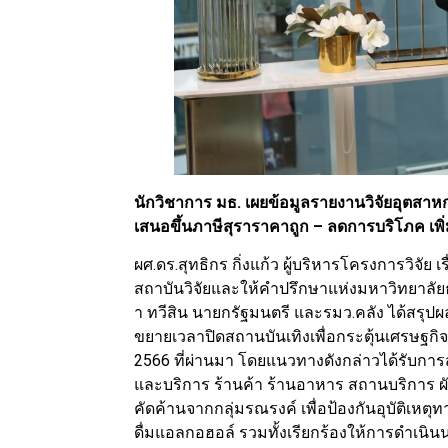
นักวิชาการ มธ. เผยข้อมูลรายงานวิจัยอุตสาห
เสนอขึ้นภาษีสุราราคาถูก – ลดการบริโภค เพิ
ผศ.ดร.สุทธิกร กิ่งแก้ว ผู้บริหารโครงการวิจั
สถาบันวิจัยและให้คำปรึกษาแห่งมหาวิทยาลั
า ทวีสิน นายกรัฐมนตรี และรมว.คลัง ได้สรุ
ขยายเวลาปิดสถานบันเทิงเพื่อกระตุ้นเศรษฐกิจ
2566 ที่ผ่านมา โดยแนวทางดังกล่าวได้รับการส
และบริการ ร้านค้า ร้านอาหาร สถานบริการ 
คัดค้านจากกลุ่มรณรงค์ เพื่อป้องกันอุบัติเห
ดื่มแอลกอฮอล์ รวมทั้งเรียกร้องให้การดำเนิน