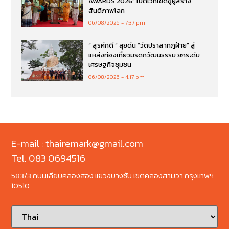
AWARDS 2026” เปิดเวทีเชิดชูผู้สร้าง
สันติภาพโลก
06/08/2026
7:37 pm
“ สุรศักดิ์ ” ลุยดัน “วัดปราสาทภูฝ้าย” สู่
แหล่งท่องเที่ยวมรดกวัฒนธรรม ยกระดับ
เศรษฐกิจชุมชน
06/08/2026
4:17 pm
E-mail : thairemark@gmail.com
Tel. 083 0694516
583/3 ถนนเลียบคลองสอง แขวงบางชัน เขตคลองสามวา กรุงเทพฯ
10510