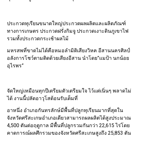
ประกวดทุเรียนขนาดใหญ่ประกวดผลผลิตและผลิตภัณฑ์
ทางการเกษตร ประกวดฝรั่งกิมจู ประกวดเงาะดินภูเขาไฟ
รวมทั้งประกวดกระเช้าผลไม้
มหรสพที่ขาดไม่ได้คือหมอลำมิติเสียงวิหค อีสานนครศิลป์
อลังการโชว์ตามติดด้วยเสียงอีสาน นำโดย”แมป้า นกน้อย
อุไรพร”
จัดใหญ่เหมือนทุกปีเตรียมตัวเตรียมใจ ไว้แต่เนิ่นๆ พลาดไม่
ได้ งานนี้ปลัดอาวุโสต้อนรับเต็มที่
อาหนึ่ง อำเภอกันทรลักษ์มีพื้นที่ปลูกทุเรียนมากที่สุดใน
จังหวัดศรีสะเกษอำเภอเดียวสามารถผลผลิตได้สูงประมาณ
4,500 ตันต่อฤดูกาล มีพื้นที่ปลูกรวมกันกว่า 22,615 ไร่โดย
คาดการณ์ผลศึกรวมของจังหวัดศรีสะเกษสูงถึง 25,853 ตัน