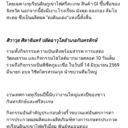
โดยเฉพาะทุเรียนดินภูเขาไฟศรีสะเกษ สินค้า GI ขึ้นชื่อของ
จังหวัด นอกจากนี้ยังมีเงาะโรงเรียน มังคุด ลองกอง ส้มโอ
สะตอ ซึ่งเป็นผลิตผล “ดงดินแดง”แห่งนี้ทั้งสิ้น
ศิวาวุธ ศิลาจันทร์ ปลัดอาวุโสอำเภอกันทรลักษ์
รวมทั้งกิจกรรมความบันเทิงพร้อมสรรพ การแสดง
วัฒนธรรม และกิจกรรมไฮไลต์มากมายตลอด 10 วันเต็ม
รวมถึงกิจกรรมปั่นพิชิตภูมะเขือ ในวันที่ 14 มิถุนายน 2569
มีนายก อบจ วิชิตไตรสรณกุล นำขบวนทีมใหญ่
งานเทศกาลทุเรียนปีนี้นับว่างานใหญ่แห่งปีของชาว
กันทรลักษ์และศรีสะเกษ
กิจกรรมอันสำคัญประกอบด้วยริ้วขบวนแห่อันตรการตา
การประกวดผลผลิตและผลิตภัณฑ์ทางการเกษตรประกวด
ทุเรียนดินภูเขาไฟพรีเมี่ยม พันธุ์หมอนทอง