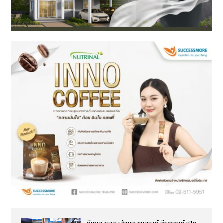
ดีเคเอสเอช เจ้าของแบรนด์ ฮีรูดอยด์ เปิด