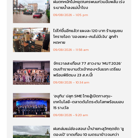
ฝนตกหนักไม่หยุด!นครพนมท่วมฉับพลัน เร่ง
ระบายน้ำลงแม่น้ำโขง
09/08/2026
1:05 pm
ไข่ไก่ขึ้นอีกแล้ว! แผงละ 120 บาท ร้านชุมชน
โคราชโอด ‘ของแพง-คนไม่มีเงิน’ ลูกค้า
หดหาย
09/08/2026
11:56 am
จักรวาลสะเทือน! 77 สาวงาม ‘MUT2026’
ตบเท้ารายงานตัวเข้ากองฯวันแรก เตรียม
พร้อมพิชิตมง 23 ส.ค.นี้!
09/08/2026
10:34 am
‘อนุทิน’ ปลุก SME ไทยสู้เปิดทางทุน-
เทคโนโลยี-ตลาดดันโตระดับโลกพร้อมมอบ
15 รางวัล
09/08/2026
9:20 am
ฝนถล่มแม่ฮ่องสอน! น้ำปายทะลุวิกฤตซัด ‘ซู
ตองเป้’ ขาดเกือบ 10 เมตรนาข้าวจมกว่า