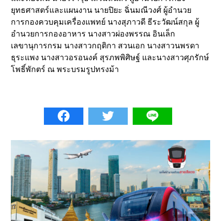
ยุทธศาสตร์และแผนงาน นายปิยะ ฉิ่นมณีวงศ์ ผู้อำนวย
การกองควบคุมเครื่องแพทย์ นางสุภาวดี ธีระวัฒน์สกุล ผู้
อำนวยการกองอาหาร นางสาวผ่องพรรณ อินเล็ก
เลขานุการกรม นางสาวกฤติกา สวนเอก นางสาวนพรดา
ธุระแพง นางสาวอรอนงค์ สุรภพพิศิษฐ์ และนางสาวศุภรักษ์
โพธิ์พักตร์ ณ พระบรมรูปทรงม้า