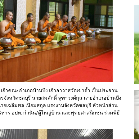
เจ้าคณะอำเภอบ้านบึง เจ้าอาวาสวัดเขาถ้ำ เป็นประธาน
ารจังหวัดชลบุรี นายสมศักดิ์ จุฑาวงศ์กุล นายอำเภอบ้านบึง
 นายเฉลิมพล เนียมสกุล แรงงานจังหวัดชลบุรี หัวหน้าส่วน
ิหาร อปท. กำนัน/ผู้ใหญ่บ้าน และพุทธศาสนิกชน ร่วมพิธี