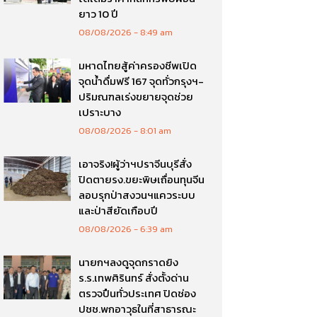
ยาว 10 ปี
08/08/2026
8:49 am
มหาดไทยสู้ค่าครองชีพเปิด
จุดน้ำดื่มฟรี 167 จุดทั่วกรุงฯ-
ปริมณฑลเร่งขยายจุดช่วย
เปราะบาง
08/08/2026
8:01 am
เอาจริง!ผู้ว่าฯปราจีนบุรีสั่ง
ปิดตายรง.ขยะพิษเถื่อนทุนจีน
ลอบรุกป่าสงวนฯแควระบบ
และป่าสียัดเกือบปี
08/08/2026
6:39 am
นายกฯลงดูจุดกราดยิง
ร.ร.เทพศิรินทร์ สั่งตั้งด่าน
ตรวจปืนทั่วประเทศ ปิดช่อง
ปชช.พกอาวุธในที่สาธารณะ