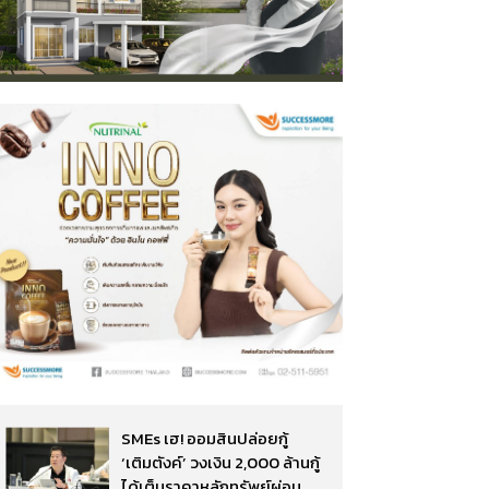
SMEs เฮ! ออมสินปล่อยกู้
‘เติมตังค์’ วงเงิน 2,000 ล้านกู้
ได้เต็มราคาหลักทรัพย์ผ่อน