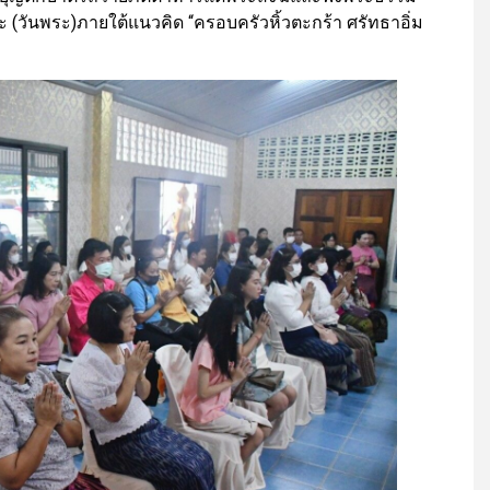
 (วันพระ)ภายใต้แนวคิด “ครอบครัวหิ้วตะกร้า ศรัทธาอิ่ม