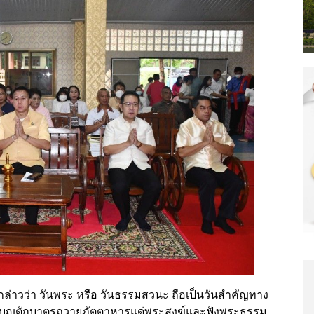
ี กล่าวว่า วันพระ หรือ วันธรรมสวนะ ถือเป็นวันสำคัญทาง
ทำบุญตักบาตรถวายภัตตาหารแด่พระสงฆ์และฟังพระธรรม