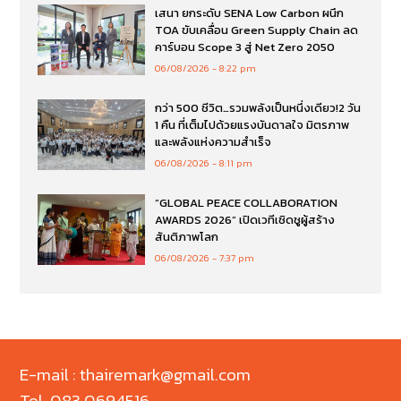
เสนา ยกระดับ SENA Low Carbon ผนึก
TOA ขับเคลื่อน Green Supply Chain ลด
คาร์บอน Scope 3 สู่ Net Zero 2050
06/08/2026
8:22 pm
กว่า 500 ชีวิต…รวมพลังเป็นหนึ่งเดียว!2 วัน
1 คืน ที่เต็มไปด้วยแรงบันดาลใจ มิตรภาพ
และพลังแห่งความสำเร็จ
06/08/2026
8:11 pm
“GLOBAL PEACE COLLABORATION
AWARDS 2026” เปิดเวทีเชิดชูผู้สร้าง
สันติภาพโลก
06/08/2026
7:37 pm
E-mail : thairemark@gmail.com
Tel. 083 0694516