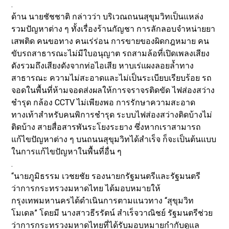
.
ด้าน นายชัชชาติ กล่าวว่า บริเวณถนนสุขุมวิทเป็นแหล่ง
รวมปัญหาต่าง ๆ ทั้งเรื่องร้านกัญชา การลักลอบจำหน่ายยา
เสพติด คนขอทาง คนเร่ร่อน การขายของผิดกฎหมาย คน
ขับรถสาธารณะไม่มีใบอนุญาต รถสามล้อที่เปิดเพลงเสียง
ดังรวมถึงเสียงดังจากท่อไอเสีย หาบเร่แผงลอยล้ำทาง
สาธารณะ ความไม่สะอาดและไม่เป็นระเบียบเรียบร้อย รถ
จอดในพื้นที่ห้ามจอดส่งผลให้การจราจรติดขัด ไฟส่องสว่าง
ชำรุด กล้อง CCTV ไม่เพียงพอ การรักษาความสะอาด
ทางเท้าสำหรับคนพิการชำรุด ระบบไฟส่องสว่างติดบ้างไม่
ติดบ้าง สายสื่อสารพันระโยงระยาง ซึ่งหากเราสามารถ
แก้ไขปัญหาต่าง ๆ บนถนนสุขุมวิทได้สำเร็จ ก็จะเป็นต้นแบบ
ในการแก้ไขปัญหาในพื้นที่อื่น ๆ
.
“นายภูมิธรรม เวชยชัย รองนายกรัฐมนตรีและรัฐมนตรี
ว่าการกระทรวงมหาดไทย ได้มอบหมายให้
กรุงเทพมหานครได้ดำเนินการตามแนวทาง “สุขุมวิท
โมเดล” โดยมี นางสาวธีรรัตน์ สำเร็จวาณิชย์ รัฐมนตรีช่วย
ว่าการกระทรวงมหาดไทยที่ได้รับมอบหมายกำกับดูแล