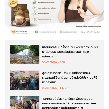
เปิดมนต์เสน่ห์ ‘น้ำตกโตนไพร’ พังงา เดินฝ่า
ป่าดิบ 650 เมตรสัมผัสธรรมชาติสุด
อลังการ
08/08/2026
6:00 pm
สุดเศร้า!ญาติรับร่าง 8 เหยื่อกราดยิง
ร.ร.เทพศริรินทร์ นนทบุรี กลับไปประกอบพิธี
ทางศาสนา
08/08/2026
4:47 pm
“มหกรรมสีสันแห่งศรัทธา พัฒนาชุมชน
คุณธรรมพลังบวร” สืบสานคุณธรรม ต่อย
อดทุนวัฒนธรรมสู่ชุมชนภาคใต้