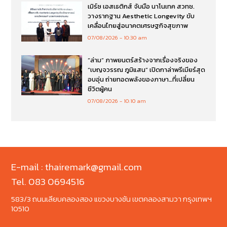
เมิร์ซ เอสเธติกส์ จับมือ นาโนเทค สวทช.
วางรากฐาน Aesthetic Longevity ขับ
เคลื่อนไทยสู่อนาคตเศรษฐกิจสุขภาพ
07/08/2026
10:30 am
“ล่าม” ภาพยนตร์สร้างจากเรื่องจริงของ
“เบญจวรรณ ภูมิแสน” เปิดกาล่าพรีเมียร์สุด
อบอุ่น ถ่ายทอดพลังของภาษา…ที่เปลี่ยน
ชีวิตผู้คน
07/08/2026
10:10 am
E-mail : thairemark@gmail.com
Tel. 083 0694516
583/3 ถนนเลียบคลองสอง แขวงบางชัน เขตคลองสามวา กรุงเทพฯ
10510