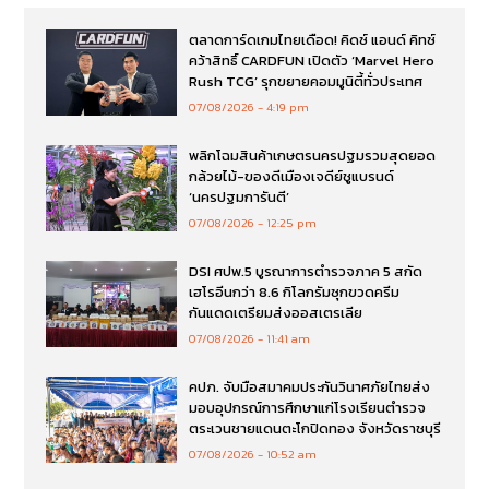
ตลาดการ์ดเกมไทยเดือด! คิดซ์ แอนด์ คิทซ์
คว้าสิทธิ์ CARDFUN เปิดตัว ‘Marvel Hero
Rush TCG’ รุกขยายคอมมูนิตี้ทั่วประเทศ
07/08/2026
4:19 pm
พลิกโฉมสินค้าเกษตรนครปฐมรวมสุดยอด
กล้วยไม้-ของดีเมืองเจดีย์ชูแบรนด์
‘นครปฐมการันตี’
07/08/2026
12:25 pm
DSI ศปพ.5 บูรณาการตำรวจภาค 5 สกัด
เฮโรอีนกว่า 8.6 กิโลกรัมซุกขวดครีม
กันแดดเตรียมส่งออสเตรเลีย
07/08/2026
11:41 am
คปภ. จับมือสมาคมประกันวินาศภัยไทยส่ง
มอบอุปกรณ์การศึกษาแก่โรงเรียนตำรวจ
ตระเวนชายแดนตะโกปิดทอง จังหวัดราชบุรี
07/08/2026
10:52 am