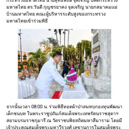
กระทรวงมหาดไทย นายสุทธิพงษ์ จุลเจริญ ปลัดกระทรวง
มหาดไทย ดร.วันดี กุญชรยาคง จุลเจริญ นายกสมาคมแม่
บ้านมหาดไทย คณะผู้บริหารระดับสูงของกระทรวง
มหาดไทยเข้าร่วมพิธี
จากนั้นเวลา 08.00 น. ร่วมพิธีทอดผ้าป่าสมทบกองทุนพัฒนา
เด็กชนบท ในพระราชูปถัมภ์สมเด็จพระเทพรัตนราชสุดาฯ
สยามบรมราชกุมารี ณ วัดราชบพิธสถิตมหาสีมาราม โดยมี
เจ้าประคุณสมเด็จพระมหาวีรวงศ์ เลขานุการในสมเด็จพระ