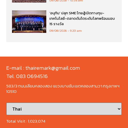
09/08/2026
10:34 am
‘อนุทิน’ ปลุก SME ไทยสู้เปิดทางทุน-
เทคโนโลยี-ตลาดดันโตระดับโลกพร้อมมอบ
15 รางวัล
09/08/2026
9:20 am
E-mail : thairemark@gmail.com
Tel. 083 0694516
583/3 ถนนเลียบคลองสอง แขวงบางชัน เขตคลองสามวา กรุงเทพฯ
10510
Total Visit :
1,023,074