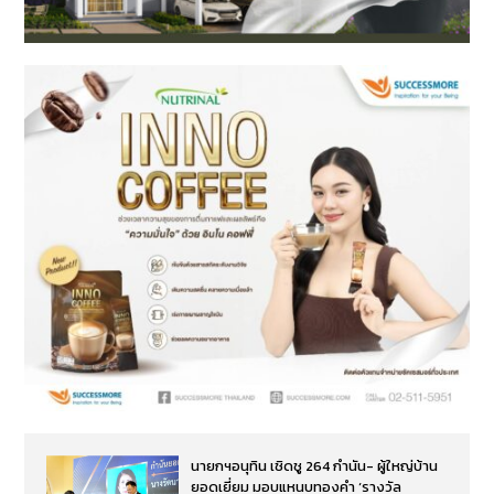
นายกฯอนุทิน เชิดชู 264 กำนัน- ผู้ใหญ่บ้าน
ยอดเยี่ยม มอบแหนบทองคำ ‘รางวัล