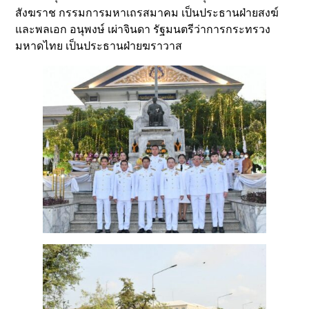
สังฆราช กรรมการมหาเถรสมาคม เป็นประธานฝ่ายสงฆ์
และพลเอก อนุพงษ์ เผ่าจินดา รัฐมนตรีว่าการกระทรวง
มหาดไทย เป็นประธานฝ่ายฆราวาส