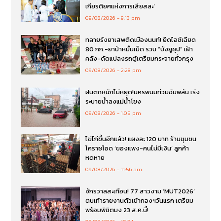
เกียรติยศแห่งการเสียสละ’
09/08/2026
9:13 pm
ทลายรังยาเสพติดเมืองนนท์! ยึดไอซ์เฉียด
80 กก.-ยาบ้าหมื่นเม็ด รวบ “บังยูซุป” เฝ้า
คลัง-ดัดแปลงรถตู้เตรียมกระจายทั่วกรุง
09/08/2026
2:28 pm
ฝนตกหนักไม่หยุด!นครพนมท่วมฉับพลัน เร่ง
ระบายน้ำลงแม่น้ำโขง
09/08/2026
1:05 pm
ไข่ไก่ขึ้นอีกแล้ว! แผงละ 120 บาท ร้านชุมชน
โคราชโอด ‘ของแพง-คนไม่มีเงิน’ ลูกค้า
หดหาย
09/08/2026
11:56 am
จักรวาลสะเทือน! 77 สาวงาม ‘MUT2026’
ตบเท้ารายงานตัวเข้ากองฯวันแรก เตรียม
พร้อมพิชิตมง 23 ส.ค.นี้!