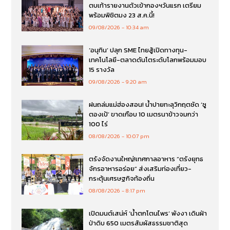
ตบเท้ารายงานตัวเข้ากองฯวันแรก เตรียม
พร้อมพิชิตมง 23 ส.ค.นี้!
09/08/2026
10:34 am
‘อนุทิน’ ปลุก SME ไทยสู้เปิดทางทุน-
เทคโนโลยี-ตลาดดันโตระดับโลกพร้อมมอบ
15 รางวัล
09/08/2026
9:20 am
ฝนถล่มแม่ฮ่องสอน! น้ำปายทะลุวิกฤตซัด ‘ซู
ตองเป้’ ขาดเกือบ 10 เมตรนาข้าวจมกว่า
100 ไร่
08/08/2026
10:07 pm
ตรังจัดงานใหญ่!เทศกาลอาหาร “ตรังยุทธ
จักรอาหารอร่อย” ส่งเสริมท่องเที่ยว-
กระตุ้นเศรษฐกิจท้องถิ่น
08/08/2026
8:17 pm
เปิดมนต์เสน่ห์ ‘น้ำตกโตนไพร’ พังงา เดินฝ่า
ป่าดิบ 650 เมตรสัมผัสธรรมชาติสุด