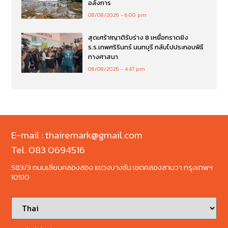
อลังการ
08/08/2026
6:00 pm
สุดเศร้า!ญาติรับร่าง 8 เหยื่อกราดยิง
ร.ร.เทพศริรินทร์ นนทบุรี กลับไปประกอบพิธี
ทางศาสนา
08/08/2026
4:47 pm
E-mail : thairemark@gmail.com
Tel. 083 0694516
583/3 ถนนเลียบคลองสอง แขวงบางชัน เขตคลองสามวา กรุงเทพฯ
10510