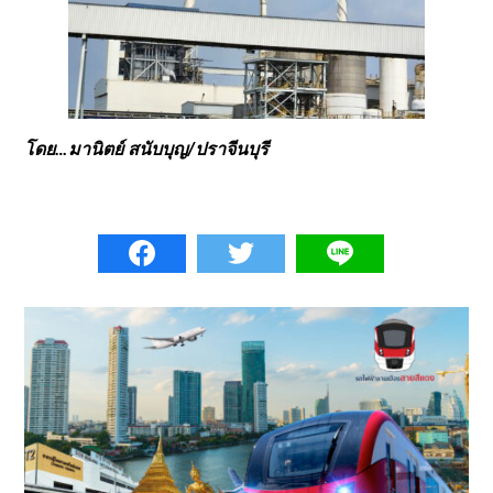
โดย…มานิตย์ สนับบุญ/ปราจีนบุรี