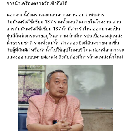
การนำเครื่องตรวจวัดเข้าถึงได้
นอกจากนี้ยังตรวจตะกอนจากเตาหลอมว่าพบสาร
กัมมันตรังสีซีเซียม 137 รวมทั้งเศษดินภายในโรงงาน ส่วน
สารกัมมันตรังสีซีเซียม 137 ถ้ามีสารรั่วไหลออกมาจะเป็น
ฝุ่นสีส้มฟุ้งกระจายอยู่ในอากาศ ถ้ามีการปนเปื้อนลงสู่แหล่ง
น้ำธรรมชาติ รวมทั้งแม่น้ำ ลำคลอง ยิ่งมีอันตรายมากขึ้น
กับผู้ที่สัมผัส หรือนำน้ำไปใช้อุปโภคบริโภค ก่อนที่อาการจะ
แสดงออกแบบตายผ่อนส่ง ถึงกับต้องมีการล้างแหล่งน้ำใหม่