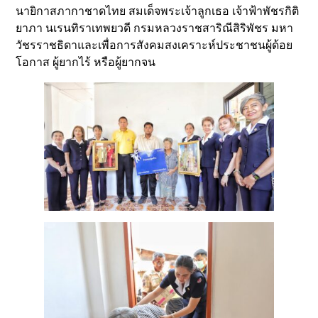
นายิกาสภากาชาดไทย สมเด็จพระเจ้าลูกเธอ เจ้าฟ้าพัชรกิติ
ยาภา นเรนทิราเทพยวดี กรมหลวงราชสาริณีสิริพัชร มหา
วัชรราชธิดาและเพื่อการสังคมสงเคราะห์ประชาชนผู้ด้อย
โอกาส ผู้ยากไร้ หรือผู้ยากจน