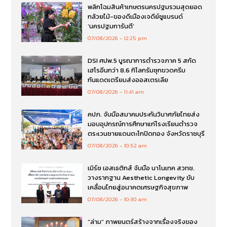
พลิกโฉมสินค้าเกษตรนครปฐมรวมสุดยอด
กล้วยไม้-ของดีเมืองเจดีย์ชูแบรนด์
‘นครปฐมการันตี’
07/08/2026
12:25 pm
DSI ศปพ.5 บูรณาการตำรวจภาค 5 สกัด
เฮโรอีนกว่า 8.6 กิโลกรัมซุกขวดครีม
กันแดดเตรียมส่งออสเตรเลีย
07/08/2026
11:41 am
คปภ. จับมือสมาคมประกันวินาศภัยไทยส่ง
มอบอุปกรณ์การศึกษาแก่โรงเรียนตำรวจ
ตระเวนชายแดนตะโกปิดทอง จังหวัดราชบุรี
07/08/2026
10:52 am
เมิร์ซ เอสเธติกส์ จับมือ นาโนเทค สวทช.
วางรากฐาน Aesthetic Longevity ขับ
เคลื่อนไทยสู่อนาคตเศรษฐกิจสุขภาพ
07/08/2026
10:30 am
“ล่าม” ภาพยนตร์สร้างจากเรื่องจริงของ