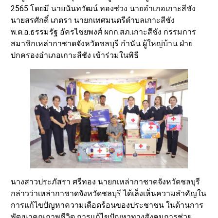
2565 โดยมี นายนันทวัฒน์ ทองช่วง นายอำเภอเกาะสีชัง
นายสรศักดิ์ เภตรา นายกเทศมนตรีตำบลเกาะสีชัง
พ.ต.อ.ธรรมรัฐ อัครไชยพงศ์ ผกก.สภ.เกาะสีชัง กรรมการ
สมาชิกเหล่ากาชาดจังหวัดชลบุรี กำนัน ผู้ใหญ่บ้าน ฝ่าย
ปกครองอำเภอเกาะสีชัง เข้าร่วมในพิธี
นางสาวประภัสรา ศรีทอง นายกเหล่ากาชาดจังหวัดชลบุรี
กล่าวว่าเหล่ากาชาดจังหวัดชลบุรี ได้เล็งเห็นความสำคัญใน
การแก้ไขปัญหาความเดือดร้อนของประชาชน ในด้านการ
พัฒนาคุณภาพชีวิต การแก้ไขปัญหาทางสังคมการช่วย