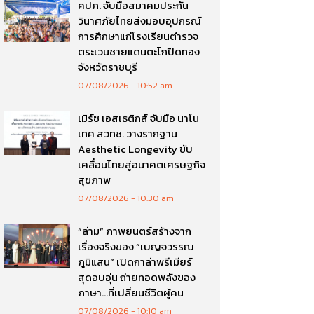
คปภ. จับมือสมาคมประกัน
วินาศภัยไทยส่งมอบอุปกรณ์
การศึกษาแก่โรงเรียนตำรวจ
ตระเวนชายแดนตะโกปิดทอง
จังหวัดราชบุรี
07/08/2026
10:52 am
เมิร์ซ เอสเธติกส์ จับมือ นาโน
เทค สวทช. วางรากฐาน
Aesthetic Longevity ขับ
เคลื่อนไทยสู่อนาคตเศรษฐกิจ
สุขภาพ
07/08/2026
10:30 am
“ล่าม” ภาพยนตร์สร้างจาก
เรื่องจริงของ “เบญจวรรณ
ภูมิแสน” เปิดกาล่าพรีเมียร์
สุดอบอุ่น ถ่ายทอดพลังของ
ภาษา…ที่เปลี่ยนชีวิตผู้คน
07/08/2026
10:10 am