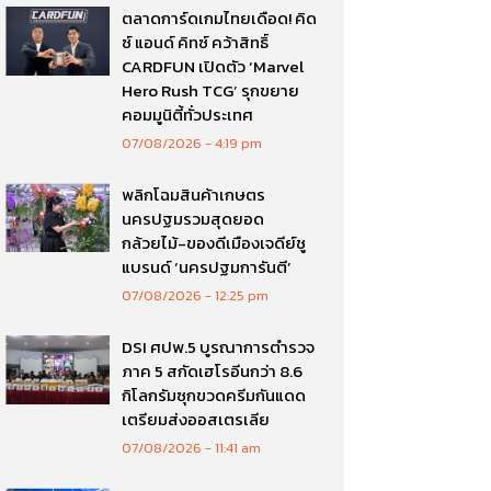
ตลาดการ์ดเกมไทยเดือด! คิด
ซ์ แอนด์ คิทซ์ คว้าสิทธิ์
CARDFUN เปิดตัว ‘Marvel
Hero Rush TCG’ รุกขยาย
คอมมูนิตี้ทั่วประเทศ
07/08/2026
4:19 pm
พลิกโฉมสินค้าเกษตร
นครปฐมรวมสุดยอด
กล้วยไม้-ของดีเมืองเจดีย์ชู
แบรนด์ ‘นครปฐมการันตี’
07/08/2026
12:25 pm
DSI ศปพ.5 บูรณาการตำรวจ
ภาค 5 สกัดเฮโรอีนกว่า 8.6
กิโลกรัมซุกขวดครีมกันแดด
เตรียมส่งออสเตรเลีย
07/08/2026
11:41 am