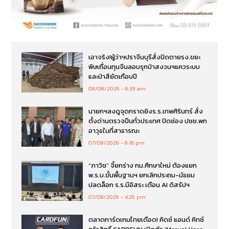
เอาจริง!ผู้ว่าฯปราจีนบุรีสั่งปิดตายรง.ขยะ
พิษเถื่อนทุนจีนลอบรุกป่าสงวนฯแควระบบ
และป่าสียัดเกือบปี
08/08/2026
6:39 am
นายกฯลงดูจุดกราดยิงร.ร.เทพศิรินทร์ สั่ง
ตั้งด่านตรวจปืนทั่วประเทศ ปิดช่อง ปชช.พก
อาวุธในที่สาธารณะ
07/08/2026
8:18 pm
“ภาวิช” จี้ยกร่าง กม.ศึกษาใหม่ ต้องแยก
พ.ร.บ.ขั้นพื้นฐานฯ ยกเลิกประถม-มัธยม
ปลดล็อก ร.ร.มีอิสระ เตือน AI ดิสรัปฯ
07/08/2026
4:26 pm
ตลาดการ์ดเกมไทยเดือด! คิดซ์ แอนด์ คิทซ์