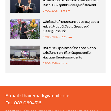
คว้าสิทธิ์ CARDFUN เปิดตัว ‘Marvel Hero
Rush TCG’ รุกขยายคอมมูนิตี้ทั่วประเทศ
07/08/2026
4:19 pm
พลิกโฉมสินค้าเกษตรนครปฐมรวมสุดยอด
กล้วยไม้-ของดีเมืองเจดีย์ชูแบรนด์
‘นครปฐมการันตี’
07/08/2026
12:25 pm
DSI ศปพ.5 บูรณาการตำรวจภาค 5 สกัด
เฮโรอีนกว่า 8.6 กิโลกรัมซุกขวดครีม
กันแดดเตรียมส่งออสเตรเลีย
07/08/2026
11:41 am
E-mail : thairemark@gmail.com
Tel. 083 0694516