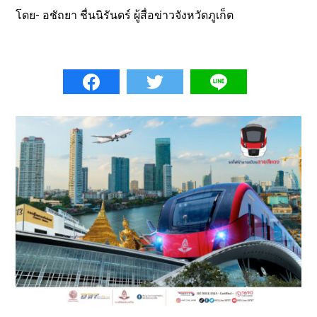
โดย- อชัถยา ชื่นนิรันดร์ ผู้สื่อข่าวจังหวัดภูเก็ต