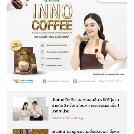
เปิดใหม่จัดเต็ม! สลากออมสิน 5 ปีได้ลุ้น 10
ล้านถึง 2 ครั้ง/เดือน ฝากครบรับดอกเบี้ย 5
บาท/หน่วย
05/08/2026
11:32 pm
อัญเชิญ ‘พระพุทธมงคลมิ่งเมืองพล’ ขึ้นหอ