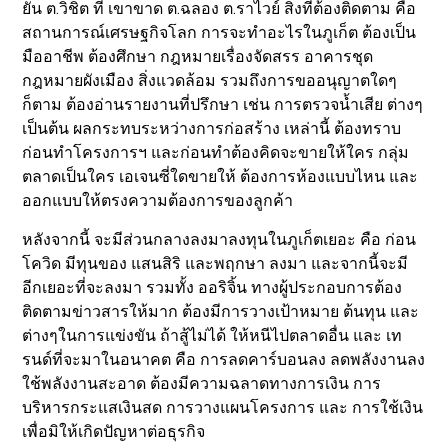
ยัน ต.วิชิต ที่ เขาขาด ต.ฉลอง ต.ราไวย์ สิ่งที่ต้องติดตาม คือ
สถานการณ์เศรษฐกิจโลก การจะทำอะไรในภูเก็ต ต้องเป็น
มืออาชีพ ต้องศึกษา กฎหมายเรื่องจัดสรร อาคารชุด
กฎหมายผังเมือง สิ่งแวดล้อม รวมถึงการขออนุญาตใดๆ
ก็ตาม ต้องอ่านรายงานที่ปรึกษา เช่น การตรวจน้ำเสีย ต่างๆ
เป็นต้น ผลกระทบระหว่างการก่อสร้าง เหล่านี้ ต้องทราบ
ก่อนทำโครงการฯ และก่อนทำต้องคิดจะขายให้ใคร กลุ่ม
ตลาดเป็นใคร เอเจนซี่ใดขายให้ ต้องการห้องแบบไหน และ
ออกแบบให้ตรงความต้องการของลูกค้า
หลังจากนี้ จะมีส่วนกลางลงมาลงทุนในภูเก็ตเยอะ คือ ก่อน
โควิด มีทุนของ แสนสิริ และพฤกษา ลงมา และจากนี้จะมี
อีกเยอะที่จะลงมา รวมทั้ง ออริจิ้น ทางผู้ประกอบการต้อง
ติดตามข่าวสารให้มาก ต้องมีการวางเป้าหมาย ต้นทุน และ
ต่างๆในการแข่งขัน ถ้าสู้ไม่ได้ ให้หนีไปตลาดอื่น และ เท
รนด์ที่จะมาในอนาคต คือ การลดคาร์บอนลง ลดพลังงานลง
ใช้พลังงานสะอาด ต้องมีความฉลาดทางการเงิน การ
บริหารกระแสเงินสด การวางแผนโครงการ และ การใช้เงิน
เพื่อมิให้เกิดปัญหาต่อธุรกิจ