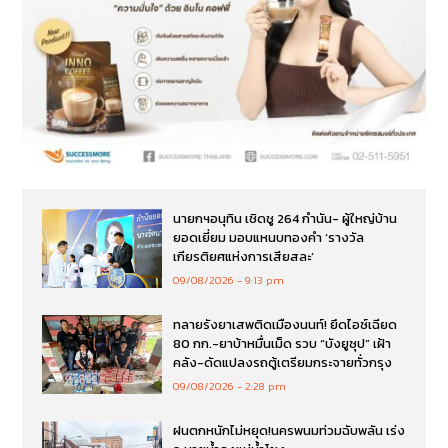
นายกฯอนุทิน เชิดชู 264 กำนัน- ผู้ใหญ่บ้าน
ยอดเยี่ยม มอบแหนบทองคำ ‘รางวัล
เกียรติยศแห่งการเสียสละ’
09/08/2026
9:13 pm
ทลายรังยาเสพติดเมืองนนท์! ยึดไอซ์เฉียด
80 กก.-ยาบ้าหมื่นเม็ด รวบ “บังยูซุป” เฝ้า
คลัง-ดัดแปลงรถตู้เตรียมกระจายทั่วกรุง
09/08/2026
2:28 pm
ฝนตกหนักไม่หยุด!นครพนมท่วมฉับพลัน เร่ง