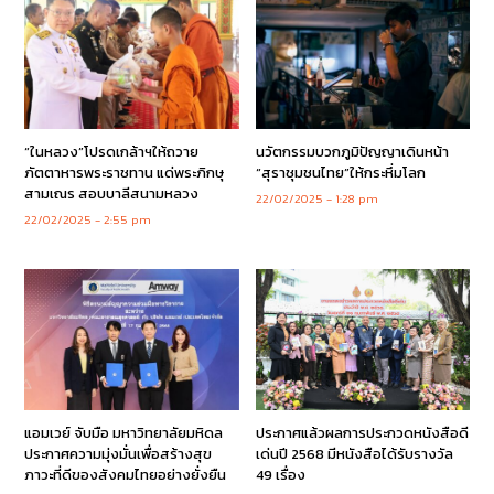
“ในหลวง”โปรดเกล้าฯให้ถวาย
นวัตกรรมบวกภูมิปัญญาเดินหน้า
ภัตตาหารพระราชทาน แด่พระภิกษุ
“สุราชุมชนไทย”ให้กระหึ่มโลก
สามเณร สอบบาลีสนามหลวง
22/02/2025
1:28 pm
22/02/2025
2:55 pm
แอมเวย์ จับมือ มหาวิทยาลัยมหิดล
ประกาศแล้วผลการประกวดหนังสือดี
ประกาศความมุ่งมั่นเพื่อสร้างสุข
เด่นปี 2568 มีหนังสือได้รับรางวัล
ภาวะที่ดีของสังคมไทยอย่างยั่งยืน
49 เรื่อง