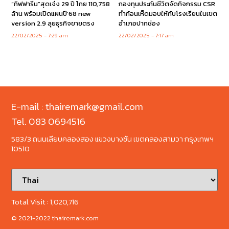
“กิฟฟารีน”สุดเจ๋ง 29 ปี โกย 110,758
กองทุนประกันชีวิตจัดกิจกรรม CSR
ล้าน พร้อมเปิดแผนปี’68 new
ทำก้อนเห็ดมอบให้กับโรงเรียนในเขต
version 2.9 ลุยธุรกิจขายตรง
อำเภอปากช่อง
22/02/2025
7:29 am
22/02/2025
7:17 am
E-mail : thairemark@gmail.com
Tel. 083 0694516
583/3 ถนนเลียบคลองสอง แขวงบางชัน เขตคลองสามวา กรุงเทพฯ
10510
Total Visit :
1,020,716
© 2021-2022 thairemark.com