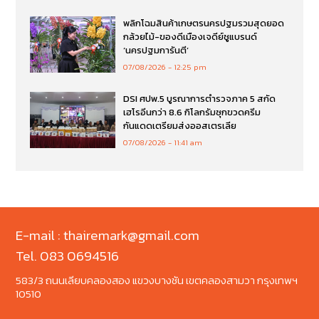
พลิกโฉมสินค้าเกษตรนครปฐมรวมสุดยอด
กล้วยไม้-ของดีเมืองเจดีย์ชูแบรนด์
‘นครปฐมการันตี’
07/08/2026
12:25 pm
DSI ศปพ.5 บูรณาการตำรวจภาค 5 สกัด
เฮโรอีนกว่า 8.6 กิโลกรัมซุกขวดครีม
กันแดดเตรียมส่งออสเตรเลีย
07/08/2026
11:41 am
E-mail : thairemark@gmail.com
Tel. 083 0694516
583/3 ถนนเลียบคลองสอง แขวงบางชัน เขตคลองสามวา กรุงเทพฯ
10510