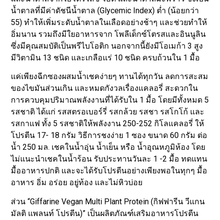
น้ำตาลที่มีค่าดัชนีน้ำตาล (Glycemic Index) ต่ำ (น้อยกว่า
55) ทำให้เพิ่มระดับน้ำตาลในเลือดอย่างช้าๆ และช่วยทำให้
อิ่มนาน รวมถึงมีใยอาหารจาก โพลีเด็กซ์โตรสและอินนูลิน
ซึ่งมีคุณสมบัติเป็นพรีไบโอติก นอกจากนี้ยังมีโอเมก้า 3 สูง
มีวิตามิน 13 ชนิด และเกลือแร่ 10 ชนิด ครบถ้วนใน 1 มื้อ
แค่เพียงฉีกซองผสมน้ำเชคง่ายๆ ทานได้ทุกวัน ลดการสะสม
ของไขมันส่วนเกิน และหมดกังวลเรื่องแคลอรี่ สะดวกใน
การควบคุมปริมาณพลังงานที่ได้รับใน 1 มื้อ โดยมีทั้งหมด 5
รสชาติ ได้แก่ รสสตรอเบอร์รี่ รสกล้วย รสชา รสโกโก้ และ
รสกาแฟ ทั้ง 5 รสชาติให้พลังงาน 250-252 กิโลแคลอรี่ ให้
โปรตีน 17- 18 กรัม วิธีการชงง่าย 1 ซอง ขนาด 60 กรัม ต่อ
น้ำ 250 มล. เชคในน้ำอุ่น น้ำเย็น หรือ น้ำอุณหภูมิห้อง โดย
ไม่แนะนำเชคในน้ำร้อน รับประทานวันละ 1 -2 มื้อ ทดแทน
มื้ออาหารปกติ และจะได้รับโปรตีนอย่างเพียงพอในทุกๆ มื้อ
อาหาร อิ่ม อร่อย อยู่ท้อง และไม่หิวบ่อย
ส่วน “Giffarine Vegan Multi Plant Protein (กิฟฟารีน วีแกน
มัลติ แพลนท์ โปรตีน)” เป็นผลิตภัณฑ์เสริมอาหารโปรตีน