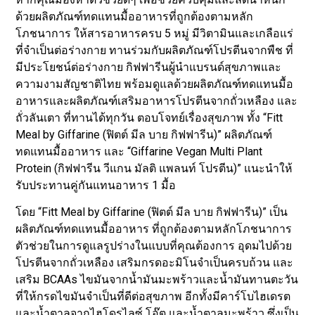
ด้วยผลิตภัณฑ์ทดแทนมื้ออาหารที่ถูกต้องตามหลัก
โภชนาการ ให้สารอาหารครบ 5 หมู่ มีวิตามินและเกลือแร่
ที่จำเป็นต่อร่างกาย ทานร่วมกับผลิตภัณฑ์โปรตีนจากพืช ที่
มีประโยชน์ต่อร่างกาย กิฟฟารีนผู้นำแบรนด์สุขภาพและ
ความงามสัญชาติไทย พร้อมดูแลด้วยผลิตภัณฑ์ทดแทนมื้อ
อาหารและผลิตภัณฑ์เสริมอาหารโปรตีนจากถั่วเหลือง และ
ถั่วลันเตา ที่ทานได้ทุกวัน ตอบโจทย์เรื่องสุขภาพ ทั้ง “Fitt
Meal by Giffarine (ฟิตต์ มีล บาย กิฟฟารีน)” ผลิตภัณฑ์
ทดแทนมื้ออาหาร และ “Giffarine Vegan Multi Plant
Protein (กิฟฟารีน วีแกน มัลติ แพลนท์ โปรตีน)” แนะนำให้
รับประทานคู่กันแทนอาหาร 1 มื้อ
โดย “Fitt Meal by Giffarine (ฟิตต์ มีล บาย กิฟฟารีน)” เป็น
ผลิตภัณฑ์ทดแทนมื้ออาหาร ที่ถูกต้องตามหลักโภชนาการ
ตัวช่วยในการดูแลรูปร่างในแบบที่คุณต้องการ อุดมไปด้วย
โปรตีนจากถั่วเหลือง เสริมกรดอะมิโนจำเป็นครบถ้วน และ
เสริม BCAAs ไขมันจากน้ำมันมะพร้าวและน้ำมันทานตะวัน
ที่ให้กรดไขมันจำเป็นที่ดีต่อสุขภาพ อีกทั้งมีคาร์โบไฮเดรต
และน้ำตาลจากไฮโดรไลซ์ โอ๊ต และน้ำตาลมะพร้าว ซึ่งเป็น