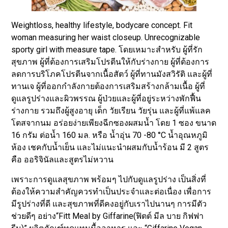
Weightloss, healthy lifestyle, bodycare concept. Fit
woman measuring her waist closeup. Unrecognizable
sporty girl with measure tape. โดยเหมาะสำหรับ ผู้ที่รัก
สุขภาพ ผู้ที่ต้องการเสริมโปรตีนให้กับร่างกาย ผู้ที่ต้องการ
ลดการบริโภคโปรตีนจากเนื้อสัตว์ ผู้ที่ทานมังสวิรัติ และผู้ที่
ทานเจ ผู้ที่ออกกำลังกายต้องการเสริมสร้างกล้ามเนื้อ ผู้ที่
ดูแลรูปร่างและผิวพรรณ ผู้ป่วยและผู้ที่อยู่ระหว่างพักฟื้น
ร่างกาย รวมถึงผู้สูงอายุ เด็ก วัยเรียน วัยรุ่น และผู้ที่แพ้แลค
โตสจากนม อร่อยง่ายเพียงฉีกซองผสมน้ำ โดย 1 ซอง ขนาด
16 กรัม ต่อน้ำ 160 มล. หรือ น้ำอุ่น 70 -80 °C น้ำอุณหภูมิ
ห้อง เชคกับน้ำเย็น และไม่แนะนำผสมกับน้ำร้อน มี 2 สูตร
คือ ออริจินัลและสูตรไม่หวาน
เพราะการดูแลสุขภาพ พร้อมๆ ไปกับดูแลรูปร่าง เป็นสิ่งที่
ต้องให้ความสำคัญควรทำเป็นประจำและต่อเนื่อง เพื่อการ
มีรูปร่างที่ดี และสุขภาพที่ดีคงอยู่กับเราไปนานๆ การมีตัว
ช่วยดีๆ อย่าง“Fitt Meal by Giffarine(ฟิตต์ มีล บาย กิฟฟา