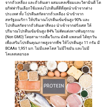
จากถั่วเหลือง และถั่วลันเตา ผสมแคลเซียมและวิตามินดี โด
ยกิฟฟารีนเลือกใช้แหล่งโปรตีนที่ดีที่สุดนำเข้าจากต่าง
ประเทศ ทั้ง โปรตีนสกัดจากถั่วเหลือง นำเข้าจาก
สหรัฐอเมริกา ให้ปริมาณโปรตีนเข้มข้นสูง 90% และ
โปรตีนสกัดจากถั่วลันเตาสีทอง นำเข้าจากฝรั่งเศส ให้
ปริมาณโปรตีนเข้มข้นสูง 84% ไม่ตัดแต่งทางพันธุกรรม
(Non GMO) โดยสามารถดื่มวีแกน มัลติ แพลนท์ ได้ทุกวัน
เพื่อเสริมโปรตีนคุณภาพสูงจากพืช ให้โปรตีนสูง 11 กรัม มี
BCAAs 1,951 มก. ไม่มีแลคโตส ไม่มีไขมัน และไม่มี
โคเลสเตอรอล