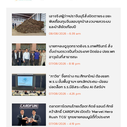
เอาจริง!ผู้ว่าฯปราจีนบุรีสั่งปิดตายรง.ขยะ
พิษเถื่อนทุนจีนลอบรุกป่าสงวนฯแควระบบ
และป่าสียัดเกือบปี
08/08/2026
6:39 am
นายกฯลงดูจุดกราดยิงร.ร.เทพศิรินทร์ สั่ง
ตั้งด่านตรวจปืนทั่วประเทศ ปิดช่อง ปชช.พก
อาวุธในที่สาธารณะ
07/08/2026
8:18 pm
“ภาวิช” จี้ยกร่าง กม.ศึกษาใหม่ ต้องแยก
พ.ร.บ.ขั้นพื้นฐานฯ ยกเลิกประถม-มัธยม
ปลดล็อก ร.ร.มีอิสระ เตือน AI ดิสรัปฯ
07/08/2026
4:26 pm
ตลาดการ์ดเกมไทยเดือด! คิดซ์ แอนด์ คิทซ์
คว้าสิทธิ์ CARDFUN เปิดตัว ‘Marvel Hero
Rush TCG’ รุกขยายคอมมูนิตี้ทั่วประเทศ
07/08/2026
4:19 pm