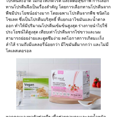
โปรตีนสะอาด ไม่ก่อให้เกิดโรค และดีต่อสุขภาพ การเลือก
ทานโปรตีนจึงเป็นเรื่องสำคัญ โดยการเลือกทานโปรตีนจาก
พืชมีประโยชน์อย่างมาก โดยเฉพาะโปรตีนจากพืช ชนิดไอ
โซเลท ซึ่งเป็นโปรตีนบริสุทธิ์ ที่แยกเอาไขมันและน้ำตาล
ออก ทำให้มีปริมาณโปรตีนเข้มข้นสูงสุด ร่างกายนำไปใช้
ประโยชน์ได้สูงสุด เทียบเท่าโปรตีนจากไข่ขาวและนม
สามารถย่อยง่ายและดูดซึมง่าย ลดโอกาสการเกิดมะเร็ง
ลำไส้ รวมถึงมีแคลอรี่น้อยกว่า มีไขมันดีมากกว่า และไม่มี
โคเลสเตอรอล
หากคุณมองหาตัวช่วยดีๆ เพื่อช่วยควบคุมและลดน้ำหนัก