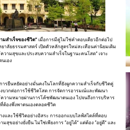
ามสำเร็จของชีวิต”
เมื่อการมีคู่ไม่ใช่คำตอบเดียวอีกต่อไป
ยาลัยธรรมศาสตร์ เปิดตัวหลักสูตรใหม่สะเทือนค่านิยมเดิม
่างมีความสุขและประสบความสำเร็จในฐานะคนโสด” เจาะ
ยตนเอง
รยืนหยัดอย่างมั่นคงในโลกที่ยังผูกความสำเร็จกับชีวิตคู่
เชิงบวกต่อการใช้ชีวิตโสด การจัดการอารมณ์และพัฒนา
่มีความหมายผ่านการโค้ชพัฒนาตนเอง ไปจนถึงการบริหาร
ี่ต้องพึ่งพาตนเองตลอดชีวิต
ทางและใช้ชีวิตอย่างอิสระ การออกแบบไลฟ์สไตล์ที่ตอบ
ขอย่างยั่งยืน ไม่ใช่เพียงการ “อยู่ได้” แต่ต้อง “อยู่ดี” และ