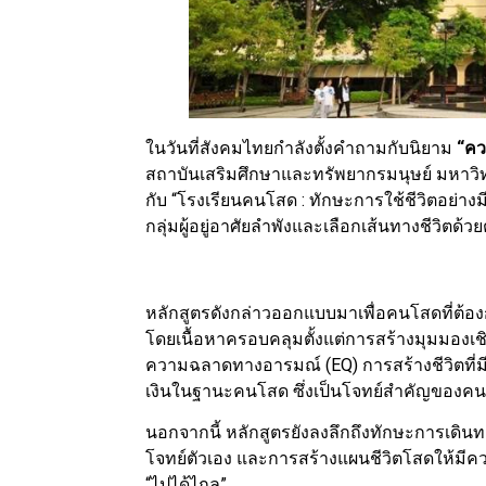
ในวันที่สังคมไทยกำลังตั้งคำถามกับนิยาม
“คว
สถาบันเสริมศึกษาและทรัพยากรมนุษย์ มหาวิท
กับ “โรงเรียนคนโสด : ทักษะการใช้ชีวิตอย
กลุ่มผู้อยู่อาศัยลำพังและเลือกเส้นทางชีวิตด้ว
หลักสูตรดังกล่าวออกแบบมาเพื่อคนโสดที่ต้องกา
โดยเนื้อหาครอบคลุมตั้งแต่การสร้างมุมมอง
ความฉลาดทางอารมณ์ (EQ) การสร้างชีวิตที
เงินในฐานะคนโสด ซึ่งเป็นโจทย์สำคัญของคนท
นอกจากนี้ หลักสูตรยังลงลึกถึงทักษะการเดิน
โจทย์ตัวเอง และการสร้างแผนชีวิตโสดให้มีความสุ
“ไปได้ไกล”