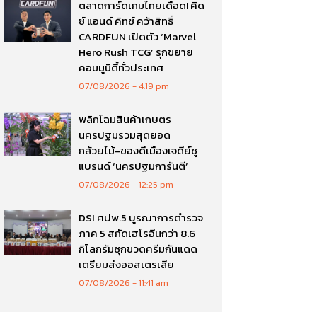
ตลาดการ์ดเกมไทยเดือด! คิด
ซ์ แอนด์ คิทซ์ คว้าสิทธิ์
CARDFUN เปิดตัว ‘Marvel
Hero Rush TCG’ รุกขยาย
คอมมูนิตี้ทั่วประเทศ
07/08/2026
4:19 pm
พลิกโฉมสินค้าเกษตร
นครปฐมรวมสุดยอด
กล้วยไม้-ของดีเมืองเจดีย์ชู
แบรนด์ ‘นครปฐมการันตี’
07/08/2026
12:25 pm
DSI ศปพ.5 บูรณาการตำรวจ
ภาค 5 สกัดเฮโรอีนกว่า 8.6
กิโลกรัมซุกขวดครีมกันแดด
เตรียมส่งออสเตรเลีย
07/08/2026
11:41 am