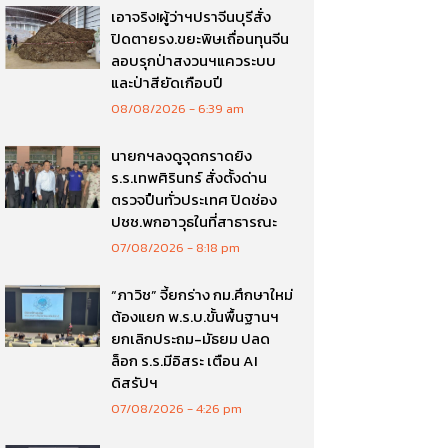
เอาจริง!ผู้ว่าฯปราจีนบุรีสั่ง
ปิดตายรง.ขยะพิษเถื่อนทุนจีน
ลอบรุกป่าสงวนฯแควระบบ
และป่าสียัดเกือบปี
08/08/2026
6:39 am
นายกฯลงดูจุดกราดยิง
ร.ร.เทพศิรินทร์ สั่งตั้งด่าน
ตรวจปืนทั่วประเทศ ปิดช่อง
ปชช.พกอาวุธในที่สาธารณะ
07/08/2026
8:18 pm
“ภาวิช” จี้ยกร่าง กม.ศึกษาใหม่
ต้องแยก พ.ร.บ.ขั้นพื้นฐานฯ
ยกเลิกประถม-มัธยม ปลด
ล็อก ร.ร.มีอิสระ เตือน AI
ดิสรัปฯ
07/08/2026
4:26 pm