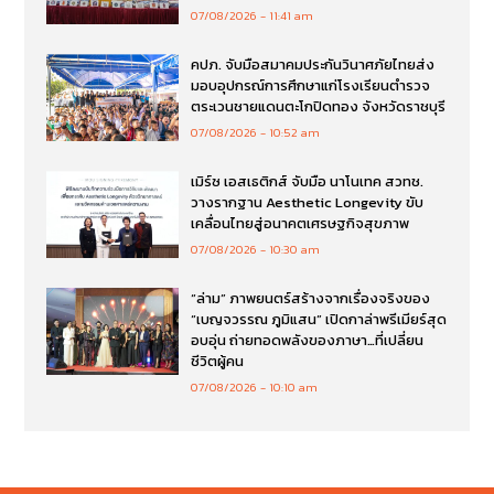
07/08/2026
11:41 am
คปภ. จับมือสมาคมประกันวินาศภัยไทยส่ง
มอบอุปกรณ์การศึกษาแก่โรงเรียนตำรวจ
ตระเวนชายแดนตะโกปิดทอง จังหวัดราชบุรี
07/08/2026
10:52 am
เมิร์ซ เอสเธติกส์ จับมือ นาโนเทค สวทช.
วางรากฐาน Aesthetic Longevity ขับ
เคลื่อนไทยสู่อนาคตเศรษฐกิจสุขภาพ
07/08/2026
10:30 am
“ล่าม” ภาพยนตร์สร้างจากเรื่องจริงของ
“เบญจวรรณ ภูมิแสน” เปิดกาล่าพรีเมียร์สุด
อบอุ่น ถ่ายทอดพลังของภาษา…ที่เปลี่ยน
ชีวิตผู้คน
07/08/2026
10:10 am