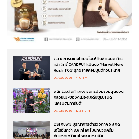
ตลาดการ์ดเกมไทยเดือด! คิดซ์ แอนด์ คิทซ์
คว้าสิทธิ์ CARDFUN เปิดตัว ‘Marvel Hero
Rush TCG’ รุกขยายคอมมูนิตี้ทั่วประเทศ
07/08/2026
4:19 pm
พลิกโฉมสินค้าเกษตรนครปฐมรวมสุดยอด
กล้วยไม้-ของดีเมืองเจดีย์ชูแบรนด์
‘นครปฐมการันตี’
07/08/2026
12:25 pm
DSI ศปพ.5 บูรณาการตำรวจภาค 5 สกัด
เฮโรอีนกว่า 8.6 กิโลกรัมซุกขวดครีม
กันแดดเตรียมส่งออสเตรเลีย