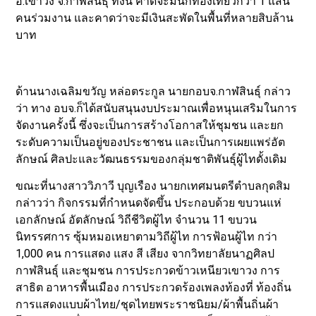
อ.เขาวง จ.กาฬสินธุ์ ทั้งนี้ คาดจะมีนักท่องเที่ยวกว่า 1 แสน
คนร่วมงาน และคาดว่าจะมีเงินสะพัดในพื้นที่หลายสิบล้าน
บาท
ด้านนางเฉลิมขวัญ หล่อตระกูล นายกอบจ.กาฬสินธุ์ กล่าว
ว่า ทาง อบจ.ก็ได้สนับสนุนงบประมาณเพื่อหนุนเสริมในการ
จัดงานครั้งนี้ ซึ่งจะเป็นการสร้างโอกาสให้ชุมชน และยก
ระดับความเป็นอยู่ของประชาชน และเป็นการเผยแพร่อัต
ลักษณ์ ศิลปะและวัฒนธรรมของกลุ่มชาติพันธุ์ผู้ไทดั้งเดิม
ขณะที่นางสาววิภาวี บุญเรือง นายกเทศมนตรีตำบลกุดสิม
กล่าวว่า กิจกรรมที่กำหนดจัดขึ้น ประกอบด้วย ขบวนแห่
เอกลักษณ์ อัตลักษณ์ วิถีชีวิตผู้ไท จำนวน 11 ขบวน
นิทรรศการ ซุ้มหมอเหยาตามวิถีผู้ไท การฟ้อนผู้ไท กว่า
1,000 คน การแสดง แสง สี เสียง จากวิทยาลัยนาฏศิลป
กาฬสินธุ์ และชุมชน การประกวดข้าวเหนียวเขาวง การ
สาธิต อาหารพื้นเมือง การประกวดร้องเพลงท้องที่ ท้องถิ่น
การแสดงแบบผ้าไทย/ชุดไทยพระราชนิยม/ผ้าพื้นถิ่นผ้า