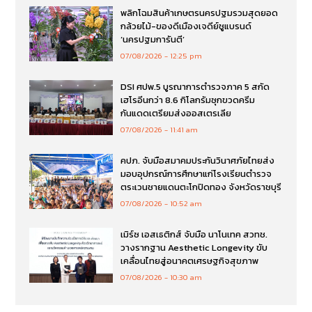
พลิกโฉมสินค้าเกษตรนครปฐมรวมสุดยอด
กล้วยไม้-ของดีเมืองเจดีย์ชูแบรนด์
‘นครปฐมการันตี’
07/08/2026
12:25 pm
DSI ศปพ.5 บูรณาการตำรวจภาค 5 สกัด
เฮโรอีนกว่า 8.6 กิโลกรัมซุกขวดครีม
กันแดดเตรียมส่งออสเตรเลีย
07/08/2026
11:41 am
คปภ. จับมือสมาคมประกันวินาศภัยไทยส่ง
มอบอุปกรณ์การศึกษาแก่โรงเรียนตำรวจ
ตระเวนชายแดนตะโกปิดทอง จังหวัดราชบุรี
07/08/2026
10:52 am
เมิร์ซ เอสเธติกส์ จับมือ นาโนเทค สวทช.
วางรากฐาน Aesthetic Longevity ขับ
เคลื่อนไทยสู่อนาคตเศรษฐกิจสุขภาพ
07/08/2026
10:30 am