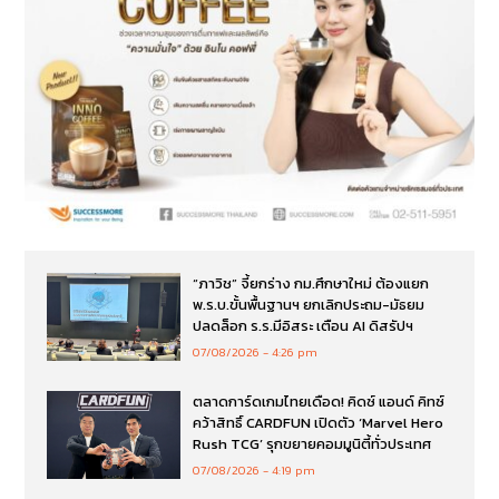
“ภาวิช” จี้ยกร่าง กม.ศึกษาใหม่ ต้องแยก
พ.ร.บ.ขั้นพื้นฐานฯ ยกเลิกประถม-มัธยม
ปลดล็อก ร.ร.มีอิสระ เตือน AI ดิสรัปฯ
07/08/2026
4:26 pm
ตลาดการ์ดเกมไทยเดือด! คิดซ์ แอนด์ คิทซ์
คว้าสิทธิ์ CARDFUN เปิดตัว ‘Marvel Hero
Rush TCG’ รุกขยายคอมมูนิตี้ทั่วประเทศ
07/08/2026
4:19 pm