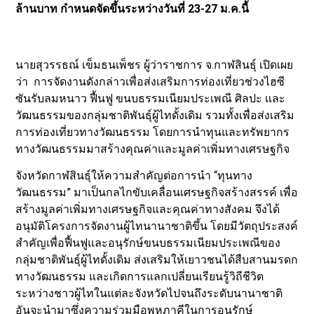
ล้านบาท กำหนดจัดขึ้นระหว่างวันที่ 23-27 ม.ค.นี้
นายสุวรรธณ์ เข็มธนเพ็ชร ผู้ว่าราชการ จ.กาฬสินธุ์ เปิดเผย
ว่า การจัดงานดังกล่าวเพื่อส่งเสริมการท่องเที่ยวช่วงไฮซี
ซันรับลมหนาว ฟื้นฟู ขนบธรรมเนียมประเพณี ศิลปะ และ
วัฒนธรรมของกลุ่มชาติพันธุ์ผู้ไทดั้งเดิม รวมทั้งเพื่อส่งเสริม
การท่องเที่ยวทางวัฒนธรรม โดยการนำทุนและทรัพยากร
ทางวัฒนธรรมมาสร้างคุณค่าและมูลค่าเพิ่มทางเศรษฐกิจ
จังหวัดกาฬสินธุ์ให้ความสำคัญต่อการนำ “ทุนทาง
วัฒนธรรม” มาเป็นกลไกขับเคลื่อนเศรษฐกิจสร้างสรรค์ เพื่อ
สร้างมูลค่าเพิ่มทางเศรษฐกิจและคุณค่าทางสังคม จึงได้
อนุมัติโครงการจัดงานผู้ไทนานาชาติขึ้น โดยมีวัตถุประสงค์
สำคัญเพื่อฟื้นฟูและอนุรักษ์ขนบธรรมเนียมประเพณีของ
กลุ่มชาติพันธุ์ผู้ไทดั้งเดิม ส่งเสริมให้เยาวชนได้สืบสานมรดก
ทางวัฒนธรรม และเกิดการแลกเปลี่ยนเรียนรู้วิถีชีวิต
ระหว่างชาวผู้ไทในแต่ละจังหวัดไปจนถึงระดับนานาชาติ
อันจะนำมาซึ่งความร่วมมือพหุภาคีในการอนุรักษ์