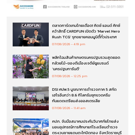
ตลาดการ์ดเกมไทยเดือด! คิดซ์ แอนด์ คิทซ์
คว้าสิทธิ์ CARDFUN เปิดตัว ‘Marvel Hero
Rush TCG’ รุกขยายคอมมูนิตี้ทั่วประเทศ
07/08/2026
4:19 pm
พลิกโฉมสินค้าเกษตรนครปฐมรวมสุดยอด
กล้วยไม้-ของดีเมืองเจดีย์ชูแบรนด์
‘นครปฐมการันตี’
07/08/2026
12:25 pm
DSI ศปพ.5 บูรณาการตำรวจภาค 5 สกัด
เฮโรอีนกว่า 8.6 กิโลกรัมซุกขวดครีม
กันแดดเตรียมส่งออสเตรเลีย
07/08/2026
11:41 am
คปภ. จับมือสมาคมประกันวินาศภัยไทยส่ง
มอบอุปกรณ์การศึกษาแก่โรงเรียนตำรวจ
ตระเวนชายแดนตะโกปิดทอง จังหวัดราชบุรี