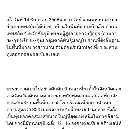
เมื่อวันที่ 14 ธันวาคม 2568นายวรวิทย์ นามมหานวล นาย
อำเภอเทพสถิต ได้นำชาวบ้านในพื้นที่ตำบลบ้านไร่ อำเภอ
เทพสถิต จังหวัดชัยภูมิ พร้อมผู้สูงอายุชาว ญัฮกุร (อ่านว่า
ยะ-กุร หรือ ยะ-กุ้น) กลุ่มชาติพันธุ์มอญโบราณที่ตั้งถิ่นฐาน
ในพื้นที่มาอย่างยาวนาน ร่วมต้อนรับนักท่องเที่ยว ณ สวน
ทุ่งดอกคอสมอส ซับสะเลเต
บรรยากาศเป็นไปอย่างคึกคัก นักท่องเที่ยวทั้งในจังหวัดและ
ต่างจังหวัดเดินทางมาถ่ายภาพกับทุ่งดอกคอสมอสที่กำลัง
บานสะพรั่ง บนพื้นที่กว่า 55 ไร่ บริเวณเทือกเขาพังเหย
ความสูงกว่า 854 เมตรจากระดับน้ำทะเลปานกลาง ซึ่งถือ
เป็นทุ่งดอกคอสมอสขนาดใหญ่ที่สุดแห่งหนึ่งในภาคอีสาน
โดยช่วงนี้มีอุณหภูมิเฉลี่ย 12–16 องศาเซลเซียส สร้างเสน่ห์