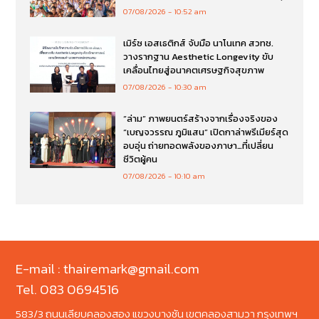
07/08/2026
10:52 am
เมิร์ซ เอสเธติกส์ จับมือ นาโนเทค สวทช.
วางรากฐาน Aesthetic Longevity ขับ
เคลื่อนไทยสู่อนาคตเศรษฐกิจสุขภาพ
07/08/2026
10:30 am
“ล่าม” ภาพยนตร์สร้างจากเรื่องจริงของ
“เบญจวรรณ ภูมิแสน” เปิดกาล่าพรีเมียร์สุด
อบอุ่น ถ่ายทอดพลังของภาษา…ที่เปลี่ยน
ชีวิตผู้คน
07/08/2026
10:10 am
E-mail : thairemark@gmail.com
Tel. 083 0694516
583/3 ถนนเลียบคลองสอง แขวงบางชัน เขตคลองสามวา กรุงเทพฯ