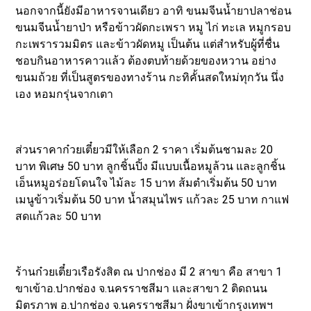
นอกจากนี้ยังมีอาหารจานเดียว อาทิ ขนมจีนน้ำยาปลาช่อน
ขนมจีนน้ำยาป่า หรือข้าวผัดกะเพรา หมู ไก่ ทะเล หมูกรอบ
กะเพรารวมมิตร และข้าวผัดหมู เป็นต้น แต่สำหรับผู้ที่ชื่น
ชอบกินอาหารคาวแล้ว ต้องตบท้ายด้วยของหวาน อย่าง
ขนมถ้วย ที่เป็นสูตรของทางร้าน กะทิคั้นสดใหม่ทุกวัน นึ่ง
เอง หอมกรุ่นจากเตา
ส่วนราคาก๋วยเตี๋ยวมีให้เลือก 2 ราคา เริ่มต้นชามละ 20
บาท พิเศษ 50 บาท ลูกชิ้นปิ้ง มีแบบเนื้อหมูล้วน และลูกชิ้น
เอ็นหมูอร่อยโดนใจ ไม้ละ 15 บาท ส้มตำเริ่มต้น 50 บาท
เมนูข้าวเริ่มต้น 50 บาท น้ำสมุนไพร แก้วละ 25 บาท กาแฟ
สดแก้วละ 50 บาท
ร้านก๋วยเตี๋ยวเรือรังสิต ณ ปากช่อง มี 2 สาขา คือ สาขา 1
ขาเข้าอ.ปากช่อง จ.นครราชสีมา และสาขา 2 ติดถนน
มิตรภาพ อ.ปากช่อง จ.นครราชสีมา ฝั่งขาเข้ากรุงเทพฯ