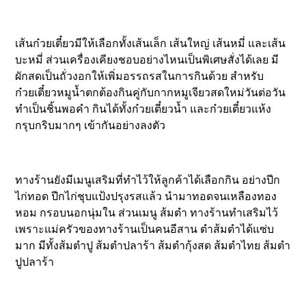
เส้นก๋วยเตี๋ยวมีให้เลือกทั้งเส้นเล็ก เส้นใหญ่ เส้นหมี่ และเส้น
บะหมี่ ส่วนเครื่องเคียงชอบอย่างไหนเป็นพิเศษสั่งได้เลย มี
ผักสดเป็นถั่วงอกให้เพิ่มอรรถรสในการกินด้วย สำหรับ
ก๋วยเตี๋ยวหมูน้ำตกต้องกินคู่กับกากหมูเจียวสดใหม่วันต่อวัน
ทำเป็นชิ้นพอคำ กินได้ทั้งก๋วยเตี๋ยวน้ำ และก๋วยเตี๋ยวแห้ง
กรุบกริบมากๆ เข้ากันอย่างลงตัว
ทางร้านยังมีเมนูเสริมที่ทำไว้ให้ลูกค้าได้เลือกกิน อย่างปีก
ไก่ทอด ปีกไก่ชุบแป้งปรุงรสแล้ว นำมาทอดจนเหลืองทอง
หอม กรอบนอกนุ่มใน ส่วนเมนู ส้มตำ ทางร้านทำเสริมไว้
เพราะแม่ครัวของทางร้านเป็นคนอีสาน ตำส้มตำได้แซ่บ
มาก มีทั้งส้มตำปู ส้มตำปลาร้า ส้มตำกุ้งสด ส้มตำไทย ส้มตำ
ปูปลาร้า