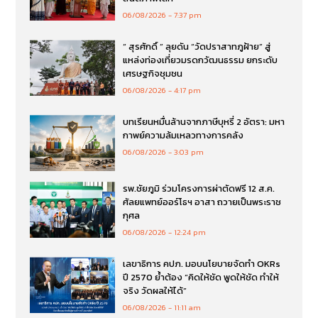
06/08/2026
7:37 pm
“ สุรศักดิ์ ” ลุยดัน “วัดปราสาทภูฝ้าย” สู่
แหล่งท่องเที่ยวมรดกวัฒนธรรม ยกระดับ
เศรษฐกิจชุมชน
06/08/2026
4:17 pm
บทเรียนหมื่นล้านจากภาษีบุหรี่ 2 อัตรา: มหา
กาพย์ความล้มเหลวทางการคลัง
06/08/2026
3:03 pm
รพ.ชัยภูมิ ร่วมโครงการผ่าตัดฟรี 12 ส.ค.
ศัลยแพทย์ออร์โธฯ อาสา ถวายเป็นพระราช
กุศล
06/08/2026
12:24 pm
เลขาธิการ คปภ. มอบนโยบายจัดทำ OKRs
ปี 2570 ย้ำต้อง “คิดให้ชัด พูดให้ชัด ทำให้
จริง วัดผลให้ได้”
06/08/2026
11:11 am