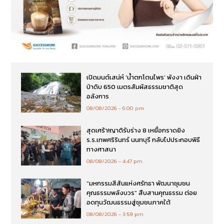
เปิดมนต์เสน่ห์ ‘น้ำตกโตนไพร’ พังงา เดินฝ่า
ป่าดิบ 650 เมตรสัมผัสธรรมชาติสุด
อลังการ
08/08/2026
6:00 pm
สุดเศร้า!ญาติรับร่าง 8 เหยื่อกราดยิง
ร.ร.เทพศริรินทร์ นนทบุรี กลับไปประกอบพิธี
ทางศาสนา
08/08/2026
4:47 pm
“มหกรรมสีสันแห่งศรัทธา พัฒนาชุมชน
คุณธรรมพลังบวร” สืบสานคุณธรรม ต่อย
อดทุนวัฒนธรรมสู่ชุมชนภาคใต้
08/08/2026
3:59 pm