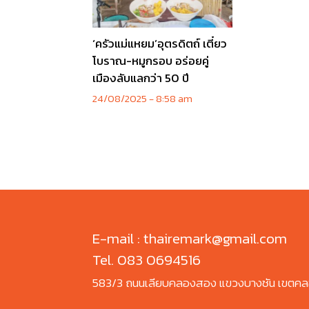
‘ครัวแม่แหยม’อุตรดิตถ์ เตี๋ยว
โบราณ-หมูกรอบ อร่อยคู่
เมืองลับแลกว่า 50 ปี
24/08/2025
8:58 am
E-mail : thairemark@gmail.com
Tel. 083 0694516
583/3 ถนนเลียบคลองสอง แขวงบางชัน เขตคล