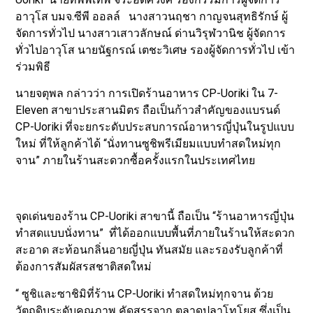
อาวุโส บมจ.ซีพี ออลล์ นางสาวนฤชา กาญจนสุทธิรักษ์ ผู้
จัดการทั่วไป นางสาวเสาวลักษณ์ ด่านวิรุฬวานิช ผู้จัดการ
ทั่วไปอาวุโส นายนัฐกรณ์ เตชะวิเศษ รองผู้จัดการทั่วไป เข้า
ร่วมพิธี
นายจตุพล กล่าวว่า การเปิดร้านอาหาร CP-Uoriki ใน 7-
Eleven สาขาประสานมิตร ถือเป็นก้าวสำคัญของแบรนด์
CP-Uoriki ที่จะยกระดับประสบการณ์อาหารญี่ปุ่นในรูปแบบ
ใหม่ ที่ให้ลูกค้าได้ “นั่งทานซูชิพรีเมียมแบบทำสดใหม่ทุก
จาน” ภายในร้านสะดวกซื้อครั้งแรกในประเทศไทย
จุดเด่นของร้าน CP-Uoriki สาขานี้ ถือเป็น “ร้านอาหารญี่ปุ่น
ทำสดแบบนั่งทาน” ที่ได้ออกแบบพื้นที่ภายในร้านให้สะดวก
สะอาด สะท้อนกลิ่นอายญี่ปุ่น ทันสมัย และรองรับลูกค้าที่
ต้องการสัมผัสรสชาติสดใหม่
“ ซูชิและซาชิมิที่ร้าน CP-Uoriki ทำสดใหม่ทุกจาน ด้วย
วัตถุดิบระดับคุณภาพ คัดสรรจาก ตลาดปลาโทโยสุ ซึ่งเป็น