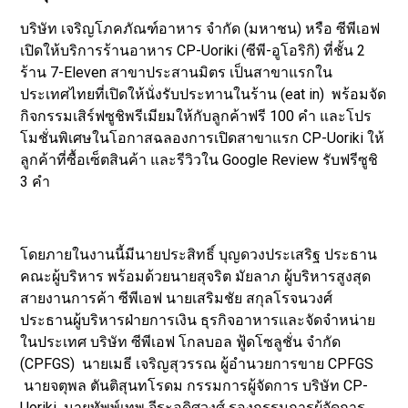
บริษัท เจริญโภคภัณฑ์อาหาร จำกัด (มหาชน) หรือ ซีพีเอฟ
เปิดให้บริการร้านอาหาร CP-Uoriki (ซีพี-อูโอริกิ) ที่ชั้น 2
ร้าน 7-Eleven สาขาประสานมิตร เป็นสาขาแรกใน
ประเทศไทยที่เปิดให้นั่งรับประทานในร้าน (eat in) พร้อมจัด
กิจกรรมเสิร์ฟซูชิพรีเมียมให้กับลูกค้าฟรี 100 คำ และโปร
โมชั่นพิเศษในโอกาสฉลองการเปิดสาขาแรก CP-Uoriki ให้
ลูกค้าที่ซื้อเซ็ตสินค้า และรีวิวใน Google Review รับฟรีซูชิ
3 คํา
โดยภายในงานนี้มีนายประสิทธิ์ บุญดวงประเสริฐ ประธาน
คณะผู้บริหาร พร้อมด้วยนายสุจริต มัยลาภ ผู้บริหารสูงสุด
สายงานการค้า ซีพีเอฟ นายเสริมชัย สกุลโรจนวงศ์
ประธานผู้บริหารฝ่ายการเงิน ธุรกิจอาหารและจัดจำหน่าย
ในประเทศ บริษัท ซีพีเอฟ โกลบอล ฟู้ดโซลูชั่น จำกัด
(CPFGS) นายเมธี เจริญสุวรรณ ผู้อำนวยการขาย CPFGS
นายจตุพล ตันติสุนทโรดม กรรมการผู้จัดการ บริษัท CP-
Uoriki นายทัพพ์เทพ จีระอดิศวงศ์ รองกรรมการผู้จัดการ