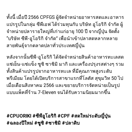
ทั้งนี้ เมื่อปี 2566 CPFGS ผู้จัดจำหน่ายอาหารสดและอาหาร
แปรรูปในกลุ่ม ซีพีเอฟ ได้ร่วมทุนกับ บริษัท อูโอริกิ จำกัด ผู้
จำหน่ายปลารายใหญ่ที่เก่าแก่อายุ 100 ปี จากญี่ปุ่น จัดตั้ง
“บริษัท ซีพี-อูโอริกิ จำกัด” เพื่อนำเข้าปลาสดหลากหลาย
สายพันธุ์จากตลาดปลาทั่วประเทศญี่ปุ่น
หลังจากนั้นซีพี-อูโอริกิ ได้จัดจำหน่ายสินค้าอาหารทะเลสด
แช่เย็น-แช่แข็ง ซูชิ ซาชิมิ มากิ และเครื่องปรุงรสต่างๆ รวม
ทั้งสินค้าแปรรูปจากอาหารทะเล ที่มีคุณภาพสูงระดับ
พรีเมียม โดยได้เปิดบริการสาขาแรกที่โลตัส สุขุมวิท 50 ไป
เมื่อเดือนสิงหาคม 2566 และขยายบริการจัดหน่ายเป็นรูป
แบบแพ็คที่ร้าน 7-Eleven จนได้รับความนิยมมากขึ้น
#CPUORIKI #ซีพีอูโอริกิ #CPF #สดใหม่ระดับญี่ปุ่น
#ฉลองปีใหม่ #ซูชิ #ซาชิมิ #ปลาดิบ