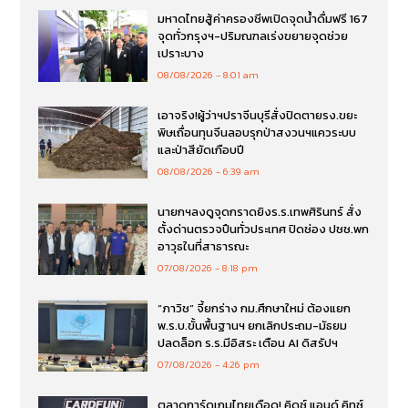
มหาดไทยสู้ค่าครองชีพเปิดจุดน้ำดื่มฟรี 167
จุดทั่วกรุงฯ-ปริมณฑลเร่งขยายจุดช่วย
เปราะบาง
08/08/2026
8:01 am
เอาจริง!ผู้ว่าฯปราจีนบุรีสั่งปิดตายรง.ขยะ
พิษเถื่อนทุนจีนลอบรุกป่าสงวนฯแควระบบ
และป่าสียัดเกือบปี
08/08/2026
6:39 am
นายกฯลงดูจุดกราดยิงร.ร.เทพศิรินทร์ สั่ง
ตั้งด่านตรวจปืนทั่วประเทศ ปิดช่อง ปชช.พก
อาวุธในที่สาธารณะ
07/08/2026
8:18 pm
“ภาวิช” จี้ยกร่าง กม.ศึกษาใหม่ ต้องแยก
พ.ร.บ.ขั้นพื้นฐานฯ ยกเลิกประถม-มัธยม
ปลดล็อก ร.ร.มีอิสระ เตือน AI ดิสรัปฯ
07/08/2026
4:26 pm
ตลาดการ์ดเกมไทยเดือด! คิดซ์ แอนด์ คิทซ์