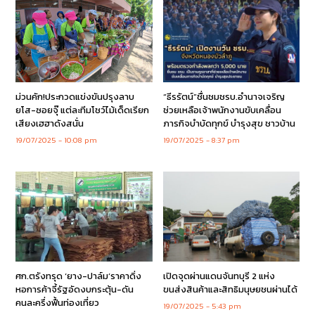
ม่วนคัก!ประกวดแข่งขันปรุงลาบ
“ธีรรัตน์”ชื่นชมชรบ.อำนาจเจริญ
ยโส-ซอยจุ๊ แต่ละทีมโชว์ไม้เด็ดเรียก
ช่วยเหลือเจ้าพนักงานขับเคลื่อน
เสียงเฮฮาดังสนั่น
ภารกิจบำบัดทุกข์ บำรุงสุข ชาวบ้าน
19/07/2025
10:08 pm
19/07/2025
8:37 pm
ศก.ตรังทรุด ‘ยาง-ปาล์ม’ราคาดิ่ง
เปิดจุดผ่านแดนจันทบุรี 2 แห่ง
หอการค้าจี้รัฐอัดงบกระตุ้น-ดัน
ขนส่งสินค้าและสิทธิมนุษยชนผ่านได้
คนละครึ่งฟื้นท่องเที่ยว
19/07/2025
5:43 pm