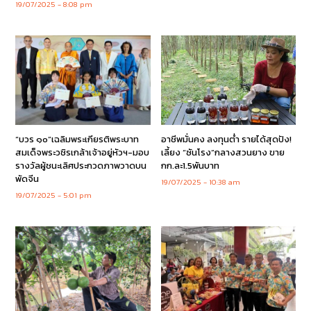
19/07/2025
8:08 pm
“บวร ๑๐”เฉลิมพระเกียรติพระบาท
อาชีพมั่นคง ลงทุนต่ำ รายได้สุดปัง!
สมเด็จพระวชิรเกล้าเจ้าอยู่หัวฯ-มอบ
เลี้ยง “ซันโรง”กลางสวนยาง ขาย
รางวัลผู้ชนะเลิศประกวดภาพวาดบน
กก.ละ1.5พันบาท
พัดจีน
19/07/2025
10:38 am
19/07/2025
5:01 pm