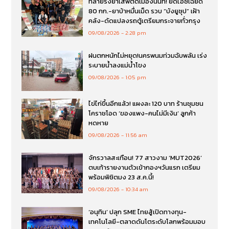
ทลายรังยาเสพติดเมืองนนท์! ยึดไอซ์เฉียด
80 กก.-ยาบ้าหมื่นเม็ด รวบ “บังยูซุป” เฝ้า
คลัง-ดัดแปลงรถตู้เตรียมกระจายทั่วกรุง
09/08/2026
2:28 pm
ฝนตกหนักไม่หยุด!นครพนมท่วมฉับพลัน เร่ง
ระบายน้ำลงแม่น้ำโขง
09/08/2026
1:05 pm
ไข่ไก่ขึ้นอีกแล้ว! แผงละ 120 บาท ร้านชุมชน
โคราชโอด ‘ของแพง-คนไม่มีเงิน’ ลูกค้า
หดหาย
09/08/2026
11:56 am
จักรวาลสะเทือน! 77 สาวงาม ‘MUT2026’
ตบเท้ารายงานตัวเข้ากองฯวันแรก เตรียม
พร้อมพิชิตมง 23 ส.ค.นี้!
09/08/2026
10:34 am
‘อนุทิน’ ปลุก SME ไทยสู้เปิดทางทุน-
เทคโนโลยี-ตลาดดันโตระดับโลกพร้อมมอบ