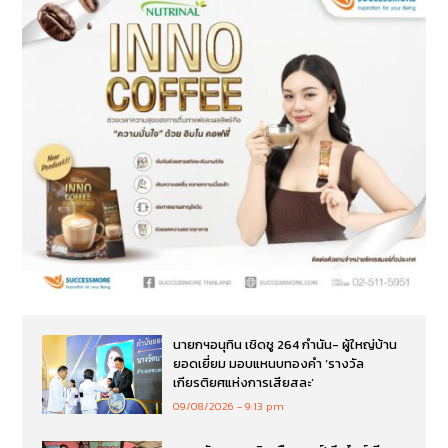
นายกฯอนุทิน เชิดชู 264 กำนัน- ผู้ใหญ่บ้าน
ยอดเยี่ยม มอบแหนบทองคำ ‘รางวัล
เกียรติยศแห่งการเสียสละ’
09/08/2026
9:13 pm