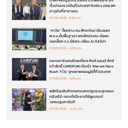
นายกฯลงดูจุดกราดยิงร.ร.เทพศิรินทร์ สั่ง
ตั้งด่านตรวจปืนทั่วประเทศ ปิดช่อง ปชช.พก
อาวุธในที่สาธารณะ
07/08/2026
8:18 pm
“ภาวิช” จี้ยกร่าง กม.ศึกษาใหม่ ต้องแยก
พ.ร.บ.ขั้นพื้นฐานฯ ยกเลิกประถม-มัธยม
ปลดล็อก ร.ร.มีอิสระ เตือน AI ดิสรัปฯ
07/08/2026
4:26 pm
ตลาดการ์ดเกมไทยเดือด! คิดซ์ แอนด์ คิทซ์
คว้าสิทธิ์ CARDFUN เปิดตัว ‘Marvel Hero
Rush TCG’ รุกขยายคอมมูนิตี้ทั่วประเทศ
07/08/2026
4:19 pm
พลิกโฉมสินค้าเกษตรนครปฐมรวมสุดยอด
กล้วยไม้-ของดีเมืองเจดีย์ชูแบรนด์
‘นครปฐมการันตี’
07/08/2026
12:25 pm