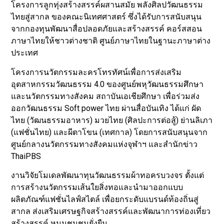
โครงการลูกทุ่งสร้างสรรค์ผสานสมัย พลังศิลปวัฒนธรรม
ไทยสู่สากล ของคณะนิเทศศาสตร์ ซึ่งได้รับการสนับสนุน
จากกองทุนพัฒนาสื่อปลอดภัยและสร้างสรรค์ คอร์สสอน
ภาษาไทยให้ชาวต่างชาติ ศูนย์ภาษาไทยในฐานะภาษาต่าง
ประเทศ
โครงการนวัตกรรมละครโทรทัศน์เพื่อการส่งเสริม
อุตสาหกรรมวัฒนธรรม 4.0 ของศูนย์พหุวัฒนธรรมศึกษา
และนวัตกรรมทางสังคม สถาบันเอเชียศึกษา เพื่อร่วมส่ง
ออกวัฒนธรรม Soft power ไทย ผ่านสื่อบันเทิง ได้แก่ ผัด
ไทย (วัฒนธรรมอาหาร) มวยไทย (ศิลปะการต่อสู้) ย่านลิเภา
(แฟชั่นไทย) และผีตาโขน (เทศกาล) โดยการสนับสนุนจาก
ศูนย์กลางนวัตกรรมทางสังคมแห่งจุฬาฯ และสำนักข่าว
ThaiPBS
งานวิจัยโมเดลพัฒนาทุนวัฒนธรรมผ้าทอครบวงจร ตั้งแต่
การสร้างนวัตกรรมเส้นใยสิ่งทอและนำมาออกแบบ
ผลิตภัณฑ์แฟชั่นไลฟ์สไตล์ เพื่อยกระดับแบรนด์ท้องถิ่นสู่
สากล ส่งเสริมเศรษฐกิจสร้างสรรค์และพัฒนาการท่องเที่ยว
สร้างสรรค์ หนุนชุมชนยั่งยืน