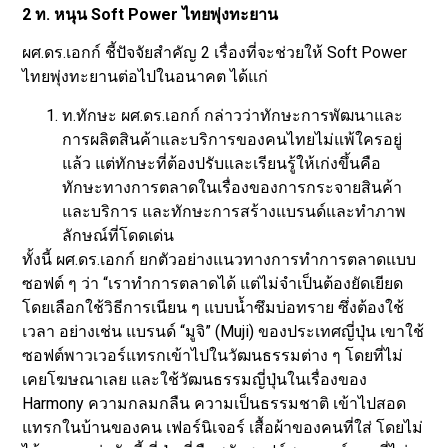
2 ท. หนุน Soft Power ไทยพุ่งทะยาน
ผศ.ดร.เอกก์ ชี้ปัจจัยสำคัญ 2 เรื่องที่จะช่วยให้ Soft Power
ไทยพุ่งทะยานต่อไปในอนาคต ได้แก่
ท.ทักษะ ผศ.ดร.เอกก์ กล่าวว่าทักษะการพัฒนาและ
การผลิตสินค้าและบริการของคนไทยไม่แพ้ใครอยู่
แล้ว แต่ทักษะที่ต้องปรับและเรียนรู้ให้เก่งขึ้นคือ
ทักษะทางการตลาดในเรื่องของการกระจายสินค้า
และบริการ และทักษะการสร้างแบรนด์และทำภาพ
ลักษณ์ที่โดดเด่น
ทั้งนี้ ผศ.ดร.เอกก์ ยกตัวอย่างแนวทางการทำการตลาดแบบ
ซอฟต์ ๆ ว่า “เราทำการตลาดได้ แต่ไม่จำเป็นต้องยัดเยียด
โดยเลือกใช้วิธีการเนียน ๆ แบบน้ำซึมบ่อทราย ซึ่งต้องใช้
เวลา อย่างเช่น แบรนด์ “มูจิ” (Muji) ของประเทศญี่ปุ่น เขาใช้
ซอฟต์พาวเวอร์แทรกเข้าไปในวัฒนธรรมต่าง ๆ โดยที่ไม่
เคยโฆษณาเลย และใช้วัฒนธรรมญี่ปุ่นในเรื่องของ
Harmony ความกลมกลืน ความเป็นธรรมชาติ เข้าไปสอด
แทรกในบ้านของคน เฟอร์นิเจอร์ เสื้อผ้าของคนที่ใส่ โดยไม่