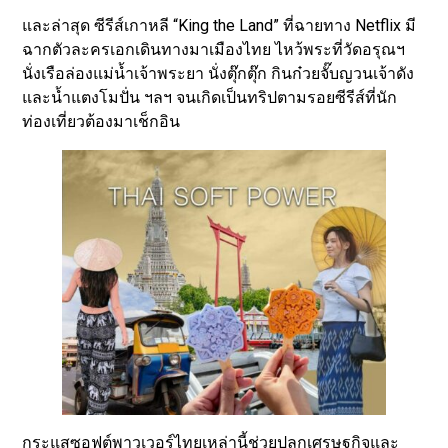
และล่าสุด ซีรีส์เกาหลี “King the Land” ที่ฉายทาง Netflix มี
ฉากตัวละครเอกเดินทางมาเมืองไทย ไหว้พระที่วัดอรุณฯ
นั่งเรือล่องแม่น้ำเจ้าพระยา นั่งตุ๊กตุ๊ก กินก๋วยจั๊บญวนเจ้าดัง
และน้ำแตงโมปั่น ฯลฯ จนเกิดเป็นทริปตามรอยซีรีส์ที่นัก
ท่องเที่ยวต้องมาเช็กอิน
กระแสซอฟต์พาวเวอร์ไทยเหล่านี้ช่วยปลุกเศรษฐกิจและ