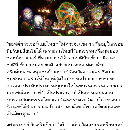
“ซอฟต์พาวเวอร์แบบไทย ๆ ไม่ควรจะแข็ง ๆ หรืออยู่ในกรอบ
ที่ปรับเปลี่ยนไม่ได้ เพราะคนไทยมีวัฒนธรรมหรือมุมมอง
ซอฟต์พาวเวอร์ ที่ผสมผสานได้ เอาชาตินั้นเข้ามานิด เอา
ชาตินี้เข้ามาหน่อย ยกตัวอย่างเช่น งานแห่ดาวต้น
คริสต์มาสของชุมชนบ้านท่าแร่ จังหวัดสกลนคร ซึ่งเป็น
ชุมชนชาวคริสต์ที่ใหญ่ที่สุดในประเทศไทย มีการเริ่มทำ
ดาวและประดับประดารถบุษบกใช้ในขบวนแห่ จนกลายเป็น
ประเพณีแห่ดาวที่จัดเป็นประจำทุกปี เป็นการผสมผสาน
ระหว่างวัฒนธรรมไทยและวัฒนธรรมตะวันตกได้อย่างน่า
รัก และได้รับการยอมรับ เพราะคนไทยมีความยืดหยุ่นและ
เป็นมิตรสูงมาก”
ผศ.ดร.เอกก์ ยังเสริมอีกว่า “จริง ๆ แล้ว วัฒนธรรมหรือซอฟต์