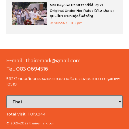
MGI Beyond บวงสรวงซีรีส์ iQIYI
Original Under Her Rules ใต้เงาจันทรา
อุ้ม–มีนา ประกบคู่ครั้งสำคัญ
06/08/2026
11:12 pm
E-mail : thairemark@gmail.com
Tel. 083 0694516
583/3 ถนนเลียบคลองสอง แขวงบางชัน เขตคลองสามวา กรุงเทพฯ
10510
Total Visit :
1,019,944
© 2021-2022 thairemark.com