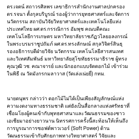
ดร.เจตน์ สถาวรศิลพร เลขาธิการสำนักงานศาลปกครอง
ดร.รจนา ตั้งกุลบริบูรณ์ รองผู้ว่าการยุทธศาสตร์และจัดการ
นวัตกรรม สถาบันวิจัยวิทยาศาสตร์และเทคโนโลยีแห่ง
ประเทศไทย ผศ.ดร.กรรณิการ อัมพุช คณบดีคณะ
เทคโนโลยีการเกษตร มหาวิทยาลัยราชภัฏวไลยอลงกรณ์
ในพระบรมราชูปถัมภ์ ผศ.ดร.ทรงลักษณ์ สกุลวิจิตร์สินธุ
รองอธิการบดีฝ่ายวิจัย นวัตกรรม เทคโนโลยีสารสนเทศ
และวิเทศสัมพันธ์ มหาวิทยาลัยสุโขทัยธรรมาธิราช ผู้ทรง
คุณวุฒิ วช. คณาจารย์ และนักออกแบบจัดดอกไม้ เข้าร่วม
ในพิธี ณ วัดมังกรกมลาวาส (วัดเล่งเน่ยยี่) กทม.
นายดนุพร กล่าวว่า ดอกไม้ไม่ได้เป็นเพียงสัญลักษณ์แห่ง
ความงดงามทางธรรมชาติ แต่ยังเป็นสื่อกลางแห่งศรัทธาที่
เชื่อมโยงผู้คนเข้ากับพุทธศาสนาและวัฒนธรรมของชาว
เอเชียมาอย่างยาวนาน นิทรรศการครั้งนี้สะท้อนให้เห็นถึง
การบูรณาการซอฟต์พาวเวอร์ (Soft Power) ด้าน
วัฒนธรรมเข้ากับศักยภาพทางวิทยาศาสตร์ วิจัยและ