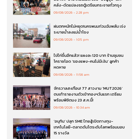
คลัง-ดัดแปลงรถตู้เตรียมกระจายทั่วกรุง
09/08/2026
2:28 pm
ฝนตกหนักไม่หยุด!นครพนมท่วมฉับพลัน เร่ง
ระบายน้ำลงแม่น้ำโขง
09/08/2026
1:05 pm
ไข่ไก่ขึ้นอีกแล้ว! แผงละ 120 บาท ร้านชุมชน
โคราชโอด ‘ของแพง-คนไม่มีเงิน’ ลูกค้า
หดหาย
09/08/2026
11:56 am
จักรวาลสะเทือน! 77 สาวงาม ‘MUT2026’
ตบเท้ารายงานตัวเข้ากองฯวันแรก เตรียม
พร้อมพิชิตมง 23 ส.ค.นี้!
09/08/2026
10:34 am
‘อนุทิน’ ปลุก SME ไทยสู้เปิดทางทุน-
เทคโนโลยี-ตลาดดันโตระดับโลกพร้อมมอบ
15 รางวัล