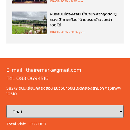
09/08/2026
9:20 am
ฝนถล่มแม่ฮ่องสอน! น้ำปายทะลุวิกฤตซัด ‘ซู
ตองเป้’ ขาดเกือบ 10 เมตรนาข้าวจมกว่า
100 ไร่
08/08/2026
10:07 pm
E-mail : thairemark@gmail.com
Tel. 083 0694516
583/3 ถนนเลียบคลองสอง แขวงบางชัน เขตคลองสามวา กรุงเทพฯ
10510
Total Visit :
1,022,868