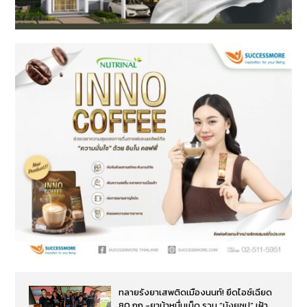
ทลายรังยาเสพติดเมืองนนท์! ยึดไอซ์เฉียด
80 กก.-ยาบ้าหมื่นเม็ด รวบ “บังยูซุป” เฝ้า