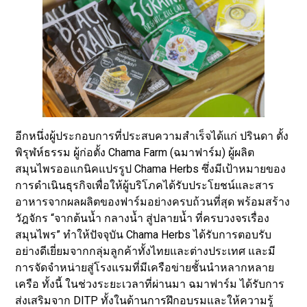
​อีกหนึ่งผู้ประกอบการที่ประสบความสำเร็จได้แก่ ปรินดา ตั้ง
พิรุฬห์ธรรม ผู้ก่อตั้ง Chama Farm (ฉมาฟาร์ม) ผู้ผลิต
สมุนไพรออแกนิคแปรรูป Chama Herbs ซึ่งมีเป้าหมายของ
การดำเนินธุรกิจเพื่อให้ผู้บริโภคได้รับประโยชน์และสาร
อาหารจากผลผลิตของฟาร์มอย่างครบถ้วนที่สุด พร้อมสร้าง
วัฎจักร “จากต้นน้ำ กลางน้ำ สู่ปลายน้ำ ที่ครบวงจรเรื่อง
สมุนไพร” ทำให้ปัจจุบัน Chama Herbs ได้รับการตอบรับ
อย่างดีเยี่ยมจากกลุ่มลูกค้าทั้งไทยและต่างประเทศ และมี
การจัดจำหน่ายสู่โรงแรมที่มีเครือข่ายชั้นนำหลากหลาย
เครือ ทั้งนี้ ในช่วงระยะเวลาที่ผ่านมา ฉมาฟาร์ม ได้รับการ
ส่งเสริมจาก DITP ทั้งในด้านการฝึกอบรมและให้ความรู้