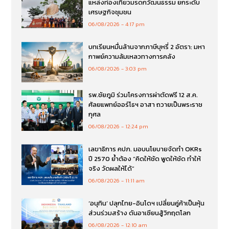
แหล่งท่องเที่ยวมรดกวัฒนธรรม ยกระดับ
เศรษฐกิจชุมชน
06/08/2026
4:17 pm
บทเรียนหมื่นล้านจากภาษีบุหรี่ 2 อัตรา: มหา
กาพย์ความล้มเหลวทางการคลัง
06/08/2026
3:03 pm
รพ.ชัยภูมิ ร่วมโครงการผ่าตัดฟรี 12 ส.ค.
ศัลยแพทย์ออร์โธฯ อาสา ถวายเป็นพระราช
กุศล
06/08/2026
12:24 pm
เลขาธิการ คปภ. มอบนโยบายจัดทำ OKRs
ปี 2570 ย้ำต้อง “คิดให้ชัด พูดให้ชัด ทำให้
จริง วัดผลให้ได้”
06/08/2026
11:11 am
‘อนุทิน’ ปลุกไทย-อินโดฯ เปลี่ยนคู่ค้าเป็นหุ้น
ส่วนร่วมสร้าง ดันอาเซียนสู้วิกฤตโลก
06/08/2026
12:10 am