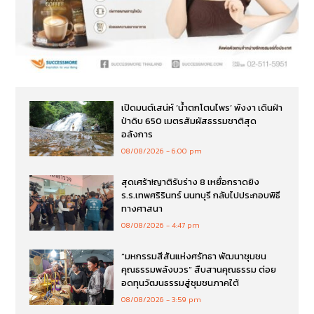
เปิดมนต์เสน่ห์ ‘น้ำตกโตนไพร’ พังงา เดินฝ่า
ป่าดิบ 650 เมตรสัมผัสธรรมชาติสุด
อลังการ
08/08/2026
6:00 pm
สุดเศร้า!ญาติรับร่าง 8 เหยื่อกราดยิง
ร.ร.เทพศริรินทร์ นนทบุรี กลับไปประกอบพิธี
ทางศาสนา
08/08/2026
4:47 pm
“มหกรรมสีสันแห่งศรัทธา พัฒนาชุมชน
คุณธรรมพลังบวร” สืบสานคุณธรรม ต่อย
อดทุนวัฒนธรรมสู่ชุมชนภาคใต้
08/08/2026
3:59 pm