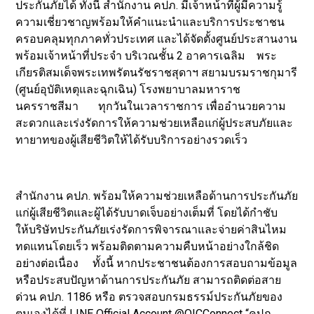
ประกันภัยได้ ทั้งนี้ สำนักงาน คปภ. มีเจ้าหน้าที่ผู้มีความรู้
ความเชี่ยวชาญพร้อมให้คำแนะนำและบริการประชาชน
ครอบคลุมทุกภาคทั่วประเทศ และได้จัดตั้งศูนย์ประสานงาน
พร้อมเจ้าหน้าที่ประจำ บริเวณชั้น 2 อาคารเฉลิม พระ
เกียรติสมเด็จพระเทพรัตนรัชราชสุดาฯ สยามบรมราชกุมารี
(ศูนย์อุบัติเหตุและฉุกเฉิน) โรงพยาบาลมหาราช
นครราชสีมา ทุกวันในเวลาราชการ เพื่ออำนวยความ
สะดวกและเร่งรัดการให้ความช่วยเหลือแก่ผู้ประสบภัยและ
ทายาทของผู้เสียชีวิตให้ได้รับบริการอย่างรวดเร็ว
สำนักงาน คปภ. พร้อมให้ความช่วยเหลือด้านการประกันภัย
แก่ผู้เสียชีวิตและผู้ได้รับบาดเจ็บอย่างเต็มที่ โดยได้กำชับ
ให้บริษัทประกันภัยเร่งรัดการพิจารณาและจ่ายค่าสินไหม
ทดแทนโดยเร็ว พร้อมติดตามความคืบหน้าอย่างใกล้ชิด
อย่างต่อเนื่อง ทั้งนี้ หากประชาชนต้องการสอบถามข้อมูล
หรือประสบปัญหาด้านการประกันภัย สามารถติดต่อสาย
ด่วน คปภ. 1186 หรือ ตรวจสอบกรมธรรม์ประกันภัยของ
ตนเองได้ที่ LINE Official Account @OICConnect “คปภ.