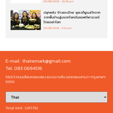
05/08/2026
10:28 pm
ปลุกพลัง ‘ข้าวแกงไทย’ ลุยเวทียูเนสโกจาก
จากพื้นบ้านสู่มรดกโลกดันซอฟต์พาวเวอร์
ไทยเขย่าโลก
05/08/2026
6:41 pm
E-mail : thairemark@gmail.com
Tel. 083 0694516
583/3 ถนนเลียบคลองสอง แขวงบางชัน เขตคลองสามวา กรุงเทพฯ
10510
Total Visit :
1,017,792