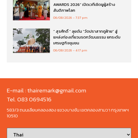
AWARDS 2026” เปิดเวทีเชิดชูผู้สร้าง
สันติภาพโลก
06/08/2026
7:37 pm
“ สุรศักดิ์ ” ลุยดัน “วัดปราสาทภูฝ้าย” สู่
แหล่งท่องเที่ยวมรดกวัฒนธรรม ยกระดับ
เศรษฐกิจชุมชน
06/08/2026
4:17 pm
E-mail : thairemark@gmail.com
Tel. 083 0694516
583/3 ถนนเลียบคลองสอง แขวงบางชัน เขตคลองสามวา กรุงเทพฯ
10510