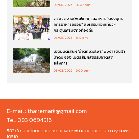
08/08/2026
10:07 pm
ตรังจัดงานใหญ่!เทศกาลอาหาร “ตรังยุทธ
จักรอาหารอร่อย” ส่งเสริมท่องเที่ยว-
กระตุ้นเศรษฐกิจท้องถิ่น
08/08/2026
8:17 pm
เปิดมนต์เสน่ห์ ‘น้ำตกโตนไพร’ พังงา เดินฝ่า
ป่าดิบ 650 เมตรสัมผัสธรรมชาติสุด
อลังการ
08/08/2026
6:00 pm
E-mail : thairemark@gmail.com
Tel. 083 0694516
583/3 ถนนเลียบคลองสอง แขวงบางชัน เขตคลองสามวา กรุงเทพฯ
10510