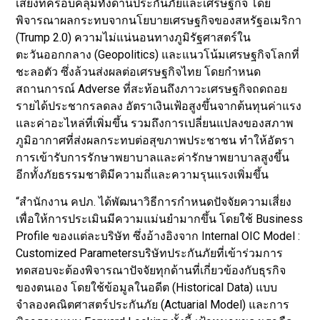
เสี่ยงที่ครอบคลุมทั้งด้านประกันภัยและเศรษฐกิจ โดย
พิจารณาผลกระทบจากนโยบายเศรษฐกิจของสหรัฐอเมริกา
(Trump 2.0) ความไม่แน่นอนทางภูมิรัฐศาสตร์ใน
ตะวันออกกลาง (Geopolitics) และแนวโน้มเศรษฐกิจโลกที่
ชะลอตัว ซึ่งล้วนส่งผลต่อเศรษฐกิจไทย โดยกำหนด
สถานการณ์ Adverse ที่สะท้อนถึงภาวะเศรษฐกิจถดถอย
รายได้ประชากรลดลง อัตราเงินเฟ้อสูงขึ้นจากต้นทุนค่าแรง
และค่าอะไหล่ที่เพิ่มขึ้น รวมถึงการเปลี่ยนแปลงของสภาพ
ภูมิอากาศที่ส่งผลกระทบต่อสุขภาพประชาชน ทำให้อัตรา
การเข้ารับการรักษาพยาบาลและค่ารักษาพยาบาลสูงขึ้น
อีกทั้งภัยธรรมชาติมีความถี่และความรุนแรงเพิ่มขึ้น
“สำนักงาน คปภ. ได้พัฒนาวิธีการกำหนดปัจจัยความเสี่ยง
เพื่อให้การประเมินมีความแม่นยำมากขึ้น โดยใช้ Business
Profile ของแต่ละบริษัท ซึ่งอ้างอิงจาก Internal OIC Model :
Customized Parametersบริษัทประกันภัยที่เข้าร่วมการ
ทดสอบจะต้องพิจารณาปัจจัยทุกด้านที่เกี่ยวข้องกับธุรกิจ
ของตนเอง โดยใช้ข้อมูลในอดีต (Historical Data) แบบ
จำลองคณิตศาสตร์ประกันภัย (Actuarial Model) และการ