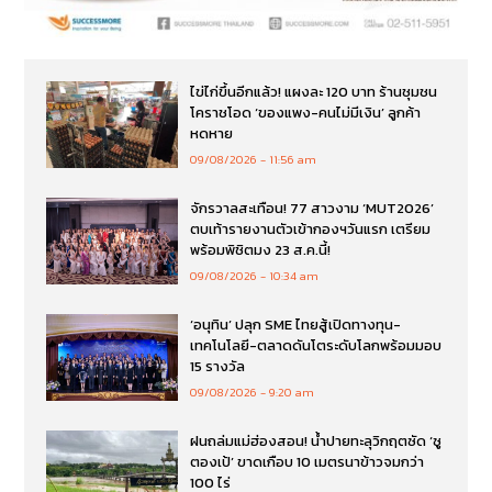
ไข่ไก่ขึ้นอีกแล้ว! แผงละ 120 บาท ร้านชุมชน
โคราชโอด ‘ของแพง-คนไม่มีเงิน’ ลูกค้า
หดหาย
09/08/2026
11:56 am
จักรวาลสะเทือน! 77 สาวงาม ‘MUT2026’
ตบเท้ารายงานตัวเข้ากองฯวันแรก เตรียม
พร้อมพิชิตมง 23 ส.ค.นี้!
09/08/2026
10:34 am
‘อนุทิน’ ปลุก SME ไทยสู้เปิดทางทุน-
เทคโนโลยี-ตลาดดันโตระดับโลกพร้อมมอบ
15 รางวัล
09/08/2026
9:20 am
ฝนถล่มแม่ฮ่องสอน! น้ำปายทะลุวิกฤตซัด ‘ซู
ตองเป้’ ขาดเกือบ 10 เมตรนาข้าวจมกว่า
100 ไร่