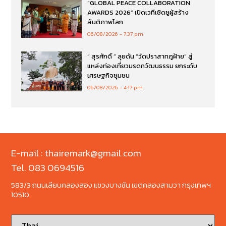
“GLOBAL PEACE COLLABORATION
AWARDS 2026” เปิดเวทีเชิดชูผู้สร้าง
สันติภาพโลก
06/08/2026
7:37 pm
“ สุรศักดิ์ ” ลุยดัน “วัดปราสาทภูฝ้าย” สู่
แหล่งท่องเที่ยวมรดกวัฒนธรรม ยกระดับ
เศรษฐกิจชุมชน
06/08/2026
4:17 pm
E-mail : thairemark@gmail.com
Tel. 083 0694516
583/3 ถนนเลียบคลองสอง แขวงบางชัน เขตคลองสามวา กรุงเทพฯ
10510