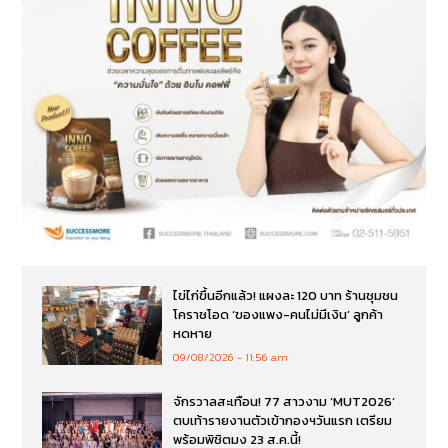
ไข่ไก่ขึ้นอีกแล้ว! แผงละ 120 บาท ร้านชุมชน
โคราชโอด ‘ของแพง-คนไม่มีเงิน’ ลูกค้า
หดหาย
09/08/2026
11:56 am
จักรวาลสะเทือน! 77 สาวงาม ‘MUT2026’
ตบเท้ารายงานตัวเข้ากองฯวันแรก เตรียม
พร้อมพิชิตมง 23 ส.ค.นี้!