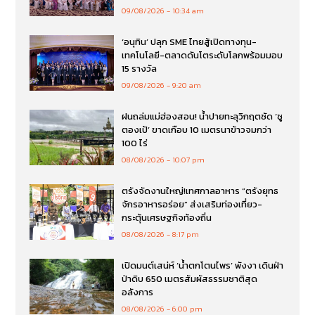
09/08/2026
10:34 am
‘อนุทิน’ ปลุก SME ไทยสู้เปิดทางทุน-
เทคโนโลยี-ตลาดดันโตระดับโลกพร้อมมอบ
15 รางวัล
09/08/2026
9:20 am
ฝนถล่มแม่ฮ่องสอน! น้ำปายทะลุวิกฤตซัด ‘ซู
ตองเป้’ ขาดเกือบ 10 เมตรนาข้าวจมกว่า
100 ไร่
08/08/2026
10:07 pm
ตรังจัดงานใหญ่!เทศกาลอาหาร “ตรังยุทธ
จักรอาหารอร่อย” ส่งเสริมท่องเที่ยว-
กระตุ้นเศรษฐกิจท้องถิ่น
08/08/2026
8:17 pm
เปิดมนต์เสน่ห์ ‘น้ำตกโตนไพร’ พังงา เดินฝ่า
ป่าดิบ 650 เมตรสัมผัสธรรมชาติสุด
อลังการ
08/08/2026
6:00 pm