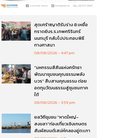
สุดเศร้า!ญาติรับร่าง 8 เหยื่อ
กราดยิงร.ร.เทพศริรินทร์
นนทบุรี กลับไปประกอบพิธี
ทางศาสนา
08/08/2026
4:47 pm
“มหกรรมสีสันแห่งศรัทธา
พัฒนาชุมชนคุณธรรมพลัง
บวร” สืบสานคุณธรรม ต่อย
อดทุนวัฒนธรรมสู่ชุมชนภาค
ใต้
08/08/2026
3:59 pm
ยลวิถีชุมชน “หาดใหญ่-
สงขลา”ท่องเที่ยวเชิงเกษตร
สัมผัสมนต์เสน่ห์คลองอู่ตะเภา