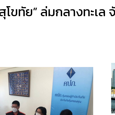
ุโขทัย” ล่มกลางทะเล จ