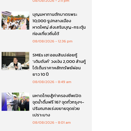
08/08/2026
2:11 pm
บุญมหาทานตักบาตรพระ
10,000 รูปกลางเมือง
หาดใหญ่ ส่งเสริมบุญ-กระตุ้น
ท่องเที่ยวถิ่นใต้
08/08/2026
12:36 pm
SMEs เฮ! ออมสินปล่อยกู้
‘เติมตังค์’ วงเงิน 2,000 ล้านกู้
ได้เต็มราคาหลักทรัพย์ผ่อน
ยาว 10 ปี
08/08/2026
8:49 am
มหาดไทยสู้ค่าครองชีพเปิด
จุดน้ำดื่มฟรี 167 จุดทั่วกรุงฯ-
ปริมณฑลเร่งขยายจุดช่วย
เปราะบาง
08/08/2026
8:01 am