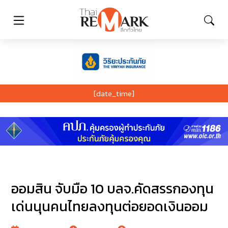
[date_time]
ออมสิน จับมือ 10 บลจ.คัดสรรกองทุน
เด่นนุนคนไทยลงทุนต่อยอดเงินออม