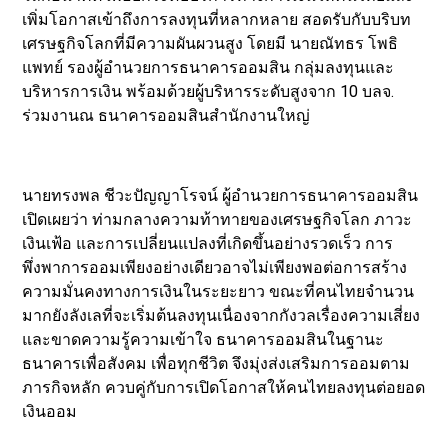
เพิ่มโอกาสเข้าถึงการลงทุนที่หลากหลาย สอดรับกับบริบท
เศรษฐกิจโลกที่มีความผันผวนสูง โดยมี นายณัทธร โพธิ
แพทย์ รองผู้อำนวยการธนาคารออมสิน กลุ่มลงทุนและ
บริหารการเงิน พร้อมด้วยผู้บริหารระดับสูงจาก 10 บลจ.
ร่วมงานณ ธนาคารออมสินสำนักงานใหญ่
นายทรงพล ชีวะปัญญาโรจน์ ผู้อำนวยการธนาคารออมสิน
เปิดเผยว่า ท่ามกลางความท้าทายของเศรษฐกิจโลก ภาวะ
เงินเฟ้อ และการเปลี่ยนแปลงที่เกิดขึ้นอย่างรวดเร็ว การ
พึ่งพาการออมเพียงอย่างเดียวอาจไม่เพียงพอต่อการสร้าง
ความมั่นคงทางการเงินในระยะยาว ขณะที่คนไทยจำนวน
มากยังลังเลที่จะเริ่มต้นลงทุนเนื่องจากกังวลเรื่องความเสี่ยง
และขาดความรู้ความเข้าใจ ธนาคารออมสินในฐานะ
ธนาคารเพื่อสังคม เพื่อทุกชีวิต จึงมุ่งส่งเสริมการออมตาม
ภารกิจหลัก ควบคู่กับการเปิดโอกาสให้คนไทยลงทุนต่อยอด
เงินออม