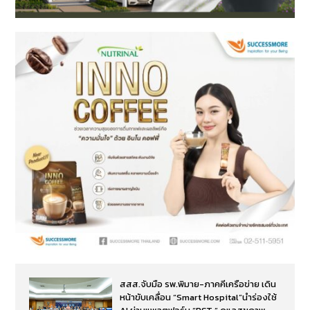
สสส.จับมือ รพ.พิมาย-ภาคคีเครือข่าย เดิน
หน้าขับเคลื่อน “Smart Hospital”นำร่องใช้