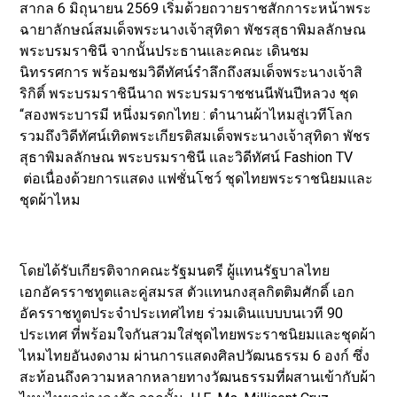
สากล 6 มิถุนายน 2569 เริ่มด้วยถวายราชสักการะหน้าพระ
ฉายาลักษณ์สมเด็จพระนางเจ้าสุทิดา พัชรสุธาพิมลลักษณ
พระบรมราชินี จากนั้นประธานเเละคณะ เดินชม
นิทรรศการ พร้อมชมวิดีทัศน์รำลึกถึงสมเด็จพระนางเจ้าสิ
ริกิติ์ พระบรมราชินีนาถ พระบรมราชชนนีพันปีหลวง ชุด
“สองพระบารมี หนึ่งมรดกไทย : ตำนานผ้าไหมสู่เวทีโลก
รวมถึงวิดีทัศน์เทิดพระเกียรติสมเด็จพระนางเจ้าสุทิดา พัชร
สุธาพิมลลักษณ พระบรมราชินี เเละวิดีทัศน์ Fashion TV
ต่อเนื่องด้วยการแสดง แฟชั่นโชว์ ชุดไทยพระราชนิยมเเละ
ชุดผ้าไหม
โดยได้รับเกียรติจากคณะรัฐมนตรี ผู้แทนรัฐบาลไทย
เอกอัครราชทูตและคู่สมรส ตัวเเทนกงสุลกิตติมศักดิ์ เอก
อัครราชทูตประจําประเทศไทย ร่วมเดินแบบบนเวที 90
ประเทศ ที่พร้อมใจกันสวมใส่ชุดไทยพระราชนิยมเเละชุดผ้า
ไหมไทยอันงดงาม ผ่านการแสดงศิลปวัฒนธรรม 6 องก์ ซึ่ง
สะท้อนถึงความหลากหลายทางวัฒนธรรมที่ผสานเข้ากับผ้า