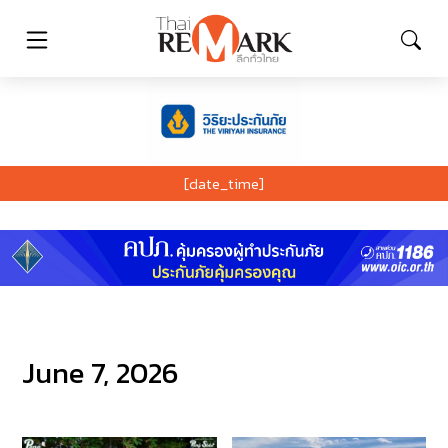
[date_time]
June 7, 2026