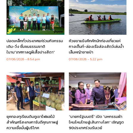
ปอดเหล็กทั่วประเทศแห่ร่วมกิจกรรม
ห้วยขาแข้งคึกคักนักท่องเที่ยวแห่
เดิน-วิ่ง ชื่มชมธรรมชาติ
กางเต็นท์-ล่องเรือส่องสัตว์เล่นน้ำ
ในาน”เทศกาลดูผีเสื้อปางสีดา”
เล็มหญ้าชายป่า
07/06/2026
8:54 pm
07/06/2026
5:22 pm
ยุคทองทุเรียนดินภูเขาไฟผลไม้
“นายกรัฐมนตรี” เปิด “มหกรรมผ้า
สำคัญศรีสะเกษการันตีคุณภาพสู่
ไหมไหมไทยสู่เส้นทางโลก” เชิญฑูต
ความเชื่อมั่นผู้บริโภค
90ประเทศร่วมรันเวย์