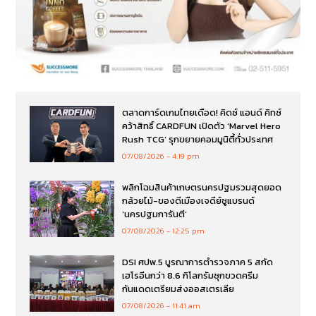
ตลาดการ์ดเกมไทยเดือด! คิดซ์ แอนด์ คิทซ์
คว้าสิทธิ์ CARDFUN เปิดตัว ‘Marvel Hero
Rush TCG’ รุกขยายคอมมูนิตี้ทั่วประเทศ
07/08/2026
4:19 pm
พลิกโฉมสินค้าเกษตรนครปฐมรวมสุดยอด
กล้วยไม้-ของดีเมืองเจดีย์ชูแบรนด์
‘นครปฐมการันตี’
07/08/2026
12:25 pm
DSI ศปพ.5 บูรณาการตำรวจภาค 5 สกัด
เฮโรอีนกว่า 8.6 กิโลกรัมซุกขวดครีม
กันแดดเตรียมส่งออสเตรเลีย
07/08/2026
11:41 am