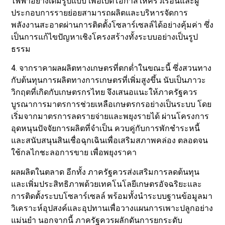
ไฟฟ้าอย่างเต็มรูปแบบ เพื่อเปิดโอกาสให้ครัวเรือนและผู้
ประกอบการรายย่อยสามารถผลิตและบริหารจัดการ
พลังงานสะอาดผ่านการติดตั้งโซลาร์เซลล์ได้อย่างคุ้มค่า ซึ่ง
เป็นการแก้ไขปัญหาเชิงโครงสร้างทั้งระบบอย่างเป็นรูป
ธรรม
4. จากราคาผลผลิตทางเกษตรที่ตกต่ำในขณะนี้ ซึ่งสวนทาง
กับต้นทุนการผลิตทางการเกษตรที่เพิ่มสูงขึ้น นับเป็นภาวะ
วิกฤตที่เกิดกับเกษตรกรไทย จึงเสนอแนะให้ภาครัฐควร
บูรณาการมาตรการช่วยเหลือเกษตรกรอย่างเป็นระบบ โดย
เริ่มจากมาตรการลดรายจ่ายและพยุงรายได้ ผ่านโครงการ
อุดหนุนปัจจัยการผลิตที่จำเป็น ควบคู่กับการพักชำระหนี้
และสนับสนุนสินเชื่อฉุกเฉินเพื่อเสริมสภาพคล่อง ตลอดจน
ใช้กลไกชะลอการขาย เพื่อพยุงราคา
ผลผลิตในตลาด อีกทั้ง ภาครัฐควรส่งเสริมการลดต้นทุน
และเพิ่มประสิทธิภาพด้วยเทคโนโลยีเกษตรอัจฉริยะและ
การติดตั้งระบบโซลาร์เซลล์ พร้อมทั้งนำระบบฐานข้อมูลมา
วิเคราะห์อุปสงค์และอุปทานเพื่อวางแผนการเพาะปลูกอย่าง
แม่นยำ นอกจากนี้ ภาครัฐควรผลักดันการยกระดับ