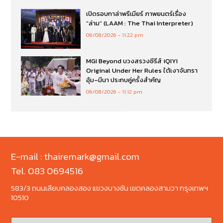
เปิดรอบกาล่าพรีเมียร์ ภาพยนตร์เรื่อง
”ล่าม“ (LAAM : The Thai Interpreter)
06/08/2026
11:22 pm
MGI Beyond บวงสรวงซีรีส์ iQIYI
Original Under Her Rules ใต้เงาจันทรา
อุ้ม–มีนา ประกบคู่ครั้งสำคัญ
06/08/2026
11:12 pm
E-mail : thairemark@gmail.com
Tel. 083 0694516
583/3 ถนนเลียบคลองสอง แขวงบางชัน เขตคลองสามวา กรุงเทพฯ
10510