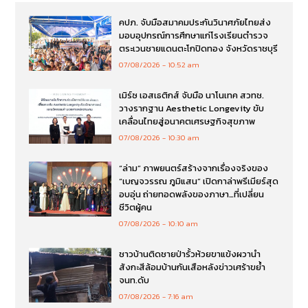
คปภ. จับมือสมาคมประกันวินาศภัยไทยส่ง
มอบอุปกรณ์การศึกษาแก่โรงเรียนตำรวจ
ตระเวนชายแดนตะโกปิดทอง จังหวัดราชบุรี
07/08/2026
10:52 am
เมิร์ซ เอสเธติกส์ จับมือ นาโนเทค สวทช.
วางรากฐาน Aesthetic Longevity ขับ
เคลื่อนไทยสู่อนาคตเศรษฐกิจสุขภาพ
07/08/2026
10:30 am
“ล่าม” ภาพยนตร์สร้างจากเรื่องจริงของ
“เบญจวรรณ ภูมิแสน” เปิดกาล่าพรีเมียร์สุด
อบอุ่น ถ่ายทอดพลังของภาษา…ที่เปลี่ยน
ชีวิตผู้คน
07/08/2026
10:10 am
ชาวบ้านติดชายป่ารั้วห้วยขาแข้งผวานำ
สังกะสีล้อมบ้านกันเสือหลังข่าวเศร้าขย้ำ
จนท.ดับ
07/08/2026
7:16 am