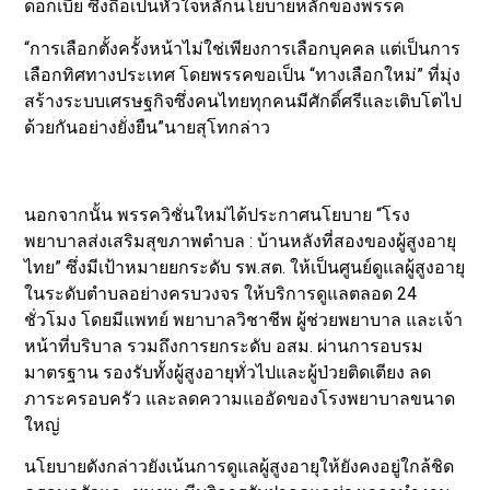
ดอกเบี้ย ซึ่งถือเป็นหัวใจหลักนโยบายหลักของพรรค
“การเลือกตั้งครั้งหน้าไม่ใช่เพียงการเลือกบุคคล แต่เป็นการ
เลือกทิศทางประเทศ โดยพรรคขอเป็น “ทางเลือกใหม่” ที่มุ่ง
สร้างระบบเศรษฐกิจซึ่งคนไทยทุกคนมีศักดิ์ศรีและเติบโตไป
ด้วยกันอย่างยั่งยืน”นายสุโทกล่าว
นอกจากนั้น พรรควิชั่นใหม่ได้ประกาศนโยบาย “โรง
พยาบาลส่งเสริมสุขภาพตำบล : บ้านหลังที่สองของผู้สูงอายุ
ไทย” ซึ่งมีเป้าหมายยกระดับ รพ.สต. ให้เป็นศูนย์ดูแลผู้สูงอายุ
ในระดับตำบลอย่างครบวงจร ให้บริการดูแลตลอด 24
ชั่วโมง โดยมีแพทย์ พยาบาลวิชาชีพ ผู้ช่วยพยาบาล และเจ้า
หน้าที่บริบาล รวมถึงการยกระดับ อสม. ผ่านการอบรม
มาตรฐาน รองรับทั้งผู้สูงอายุทั่วไปและผู้ป่วยติดเตียง ลด
ภาระครอบครัว และลดความแออัดของโรงพยาบาลขนาด
ใหญ่
นโยบายดังกล่าวยังเน้นการดูแลผู้สูงอายุให้ยังคงอยู่ใกล้ชิด