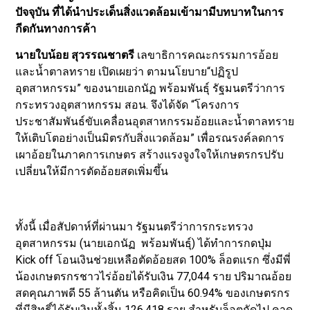
ปัจจุบัน ที่ได้นำประเด็นสิ่งแวดล้อมเข้ามามีบทบาทในการ
กีดกันทางการค้า
นายใบน้อย สุวรรณชาตรี
เลขาธิการคณะกรรมการอ้อย
และน้ำตาลทราย เปิดเผยว่า ตามนโยบาย“ปฏิรูป
อุตสาหกรรม” ของนายเอกนัฏ พร้อมพันธุ์ รัฐมนตรีว่าการ
กระทรวงอุตสาหกรรม สอน. จึงได้จัด “โครงการ
ประชาสัมพันธ์ขับเคลื่อนอุตสาหกรรมอ้อยและน้ำตาลทราย
ให้เติบโตอย่างเป็นมิตรกับสิ่งแวดล้อม” เพื่อรณรงค์ลดการ
เผาอ้อยในภาคการเกษตร สร้างแรงจูงใจให้เกษตรกรปรับ
เปลี่ยนให้มีการตัดอ้อยสดเพิ่มขึ้น
ทั้งนี้ เมื่อสัปดาห์ที่ผ่านมา รัฐมนตรีว่าการกระทรวง
อุตสาหกรรม (นายเอกนัฏ พร้อมพันธุ์) ได้ทำการกดปุ่ม
Kick off โอนเงินช่วยเหลือตัดอ้อยสด 100% ล็อตแรก ซึ่งมีพี่
น้องเกษตรกรชาวไร่อ้อยได้รับเงิน 77,044 ราย ปริมาณอ้อย
สดคุณภาพดี 55 ล้านตัน หรือคิดเป็น 60.94% ของเกษตรกร
ที่มีสิทธิ์ได้รับเงินทั้งสิ้น 126,418 ราย สำหรับล็อตถัดไป คาด