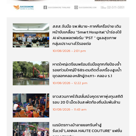
สสส.จับมือ รพ.พิมาย-ภาคคีเครือข่าย เดิน
หน้าขับเคลื่อน “Smart Hospital”นำร่องใช้
AI ผ่านแพลตฟอร์ม “PST ” ดูแลสุขภาพ
กลุ่มเปราะบางไร้รอยต่อ
10/08/2026
2:01 pm
หาดใหญ่เตรียมพร้อมรับมืออุทกภัยป้องซ้ำ
รอยท่วมใหญ่ปี’68ระดมติดตั้งเครื่องสูบน้ำ
ขุดลอกคลองหลักอู่ตะเภา- คลอง ร.1
10/08/2026
12:22 pm
ชาวสวนภาคใต้เฮลั่น!มังคุดราคาพุ่งทุบสถิติ
รอบ 20 ปี เม็ดเงินสะพัดท้องถิ่นนับพันล้าน
10/08/2026
11:43 am
เนรมิตรทางม้าลายแยกรินคำสู่
รันเวย์“LANNA HAUTE COUTURE” แฟชั่น