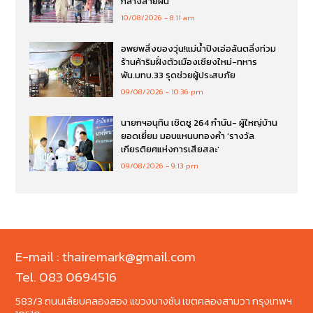
กลางสายฝน
10/08/2026
8:11 am
อพยพสิ่งของวุ่น!แม่น้ำปิงเอ่อล้นตลิ่งท่วม
ร้านค้าริมฝั่งตัวเมืองเชียงใหม่-ทหาร
พัน.มทบ.33 รุดช่วยผู้ประสบภัย
09/08/2026
10:36 pm
นายกฯอนุทิน เชิดชู 264 กำนัน- ผู้ใหญ่บ้าน
ยอดเยี่ยม มอบแหนบทองคำ ‘รางวัล
เกียรติยศแห่งการเสียสละ’
09/08/2026
9:13 pm
E-mail : thairemark@gmail.com
Tel. 083 0694516
583/3 ถนนเลียบคลองสอง แขวงบางชัน เขตคลองสามวา กรุงเทพฯ