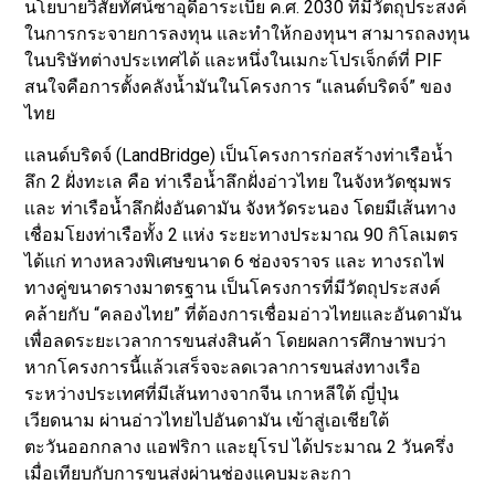
นโยบายวิสัยทัศน์ซาอุดีอาระเบีย ค.ศ. 2030 ที่มีวัตถุประสงค์
ในการกระจายการลงทุน และทำให้กองทุนฯ สามารถลงทุน
ในบริษัทต่างประเทศได้ และหนึ่งในเมกะโปรเจ็กต์ที่ PIF
สนใจคือการตั้งคลังน้ำมันในโครงการ “แลนด์บริดจ์” ของ
ไทย
เเลนด์บริดจ์
(LandBridge) เป็นโครงการก่อสร้างท่าเรือนํ้า
ลึก 2 ฝั่งทะเล คือ ท่าเรือน้ำลึกฝั่งอ่าวไทย ในจังหวัดชุมพร
เเละ ท่าเรือนํ้าลึกฝั่งอันดามัน จังหวัดระนอง โดยมีเส้นทาง
เชื่อมโยงท่าเรือทั้ง 2 เเห่ง ระยะทางประมาณ 90 กิโลเมตร
ได้แก่ ทางหลวงพิเศษขนาด 6 ช่องจราจร และ ทางรถไฟ
ทางคู่ขนาดรางมาตรฐาน เป็นโครงการที่มีวัตถุประสงค์
คล้ายกับ “คลองไทย” ที่ต้องการเชื่อมอ่าวไทยและอันดามัน
เพื่อลดระยะเวลาการขนส่งสินค้า โดยผลการศึกษาพบว่า
หากโครงการนี้แล้วเสร็จจะลดเวลาการขนส่งทางเรือ
ระหว่างประเทศที่มีเส้นทางจากจีน เกาหลีใต้ ญี่ปุ่น
เวียดนาม ผ่านอ่าวไทยไปอันดามัน เข้าสู่เอเชียใต้
ตะวันออกกลาง แอฟริกา และยุโรป ได้ประมาณ 2 วันครึ่ง
เมื่อเทียบกับการขนส่งผ่านช่องแคบมะละกา