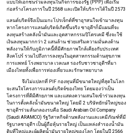
แบบให้เอกชนร่วมลงทุนในกิจการของรัฐ (PPP) เพื่อเริ่ม
ก่อสร้างโครงการในปี 2568 และเปิดให้บริการได้ในปี 2573
แลนด์บริดจ์จึงเป็นเมกะโปรเจ็กต์ที่ซาอุฯสนใจเข้ามาลงทุน
หากโครงการแลนด์บริดจ์เกิดขึ้นจริง ซาอุดีฯก็มีแผนที่จะ
ลงทุนสร้างคลังน้ำมันและอุตสาหกรรมปิโตรเคมี ซึ่งจะใช้
เงินลงทุนมากกว่า 2 แสนล้าน ช่วยเสริมความมั่นคงด้าน
พลังงานให้กับภูมิภาคนี้ที่มีศักยภาพใกล้เคียงกับประเทศ
สิงคโปร์ รวมไปถึงการลงทุนในอุตสาหกรรมด้านสุขภาพ
การแพทย์ โรงพยาบาล เวลเนส รองรับชาวซาอุดีฯที่มา
เมืองไทยทั้งเพื่อการท่องเที่ยวและรักษาพยาบาล
จึงไม่แปลกที่ PIF กองทุนที่มีขนาดใหญ่ที่สุดในโลก
จะสนใจโครงการแลนด์บริดจ์ของไทย โดยมองว่าเป็น
โครงการที่ดีมีศักยภาพ และแสดงความสนใจเข้าร่วมลงทุน
ในการตั้งคลังน้ำมันขนาดใหญ่ โดยมี 2 บริษัทยักษ์ใหญ่ของ
ซาอุดีฯร่วมลั่นกลองรบคือ Saudi Arabian Oil Company
(Saudi ARAMCO) รัฐวิสาหกิจด้านพลังงานและเคมีภัณฑ์ที่มี
รัฐบาลซาอุดีฯ เป็นผู้ถือหุ้นรายใหญ่ เป็นแหล่งสำรองน้ำมัน
ดิบที่ใหญ่และผู้ผลิตน้ำมันรายใหญ่ของโลก โดยในปี 2566