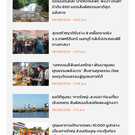
เปิดมนต์เสน่ห์ ‘น้ำตกโตนไพร’ พังงา เดินฝ่า
ป่าดิบ 650 เมตรสัมผัสธรรมชาติสุด
อลังการ
08/08/2026
6:00 pm
สุดเศร้า!ญาติรับร่าง 8 เหยื่อกราดยิง
ร.ร.เทพศริรินทร์ นนทบุรี กลับไปประกอบพิธี
ทางศาสนา
08/08/2026
4:47 pm
“มหกรรมสีสันแห่งศรัทธา พัฒนาชุมชน
คุณธรรมพลังบวร” สืบสานคุณธรรม ต่อย
อดทุนวัฒนธรรมสู่ชุมชนภาคใต้
08/08/2026
3:59 pm
ยลวิถีชุมชน “หาดใหญ่-สงขลา”ท่องเที่ยว
เชิงเกษตร สัมผัสมนต์เสน่ห์คลองอู่ตะเภา
08/08/2026
2:11 pm
บุญมหาทานตักบาตรพระ 10,000 รูปกลาง
เมืองหาดใหญ่ ส่งเสริมบุญ-กระตุ้นท่อง